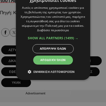
χρησιμοποιεί cookies
του | AlphaNews
Αυτός ο ιστότοπος χρησιμοποιεί cookies για
Πηγή: ΚΥΠΕ
τη βελτίωση της εμπειρίας των χρηστών.
Χρησιμοποιώντας τον ιστότοπό μας, παρέχετε
τη συγκατάθεσή σας για όλα τα cookies
σύμφωνα με την Πολιτική μας για τα cookies.
Διαβάστε περισσότερα
Alpha Podcasts
SHOW ALL PARTNERS
(1499) →
ΑΠΌΡΡΙΨΗ ΌΛΩΝ
ΑΣΤΥΝΟΜΙΑ
ΓΕΝΙΚΟΣ ΕΙΣΑΓΓΕΛΕΑΣ
ΑΠΟΔΟΧΉ ΌΛΩΝ
ΔΙΚΑΙΟΣΥΝΗ
ΔΙΚΑΣΤΗΡΙΑ
ΔΙΚΗ
ΕΦΕΤΕΙΟ
ΝΑΡΚΩΤΙΚΑ
ΣΥΛΛΗΨΕΙΣ
ΕΜΦΆΝΙΣΗ ΛΕΠΤΟΜΕΡΕΙΏΝ
ΥΚΑΝ
Advertisement