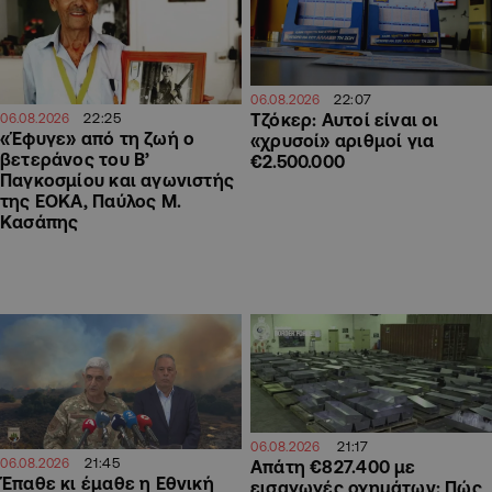
22:07
06.08.2026
22:25
Τζόκερ: Αυτοί είναι οι
06.08.2026
«Έφυγε» από τη ζωή ο
«χρυσοί» αριθμοί για
βετεράνος του Β’
€2.500.000
Παγκοσμίου και αγωνιστής
της ΕΟΚΑ, Παύλος Μ.
Κασάπης
21:17
06.08.2026
21:45
06.08.2026
Απάτη €827.400 με
Έπαθε κι έμαθε η Εθνική
εισαγωγές οχημάτων: Πώς