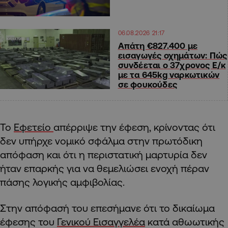
06.08.2026 21:17
Απάτη €827.400 με
εισαγωγές οχημάτων: Πώς
συνδέεται ο 37χρονος Ε/κ
με τα 645kg ναρκωτικών
σε φουκούδες
Το
Εφετείο
απέρριψε την έφεση, κρίνοντας ότι
δεν υπήρχε νομικό σφάλμα στην πρωτόδικη
απόφαση και ότι η περιστατική μαρτυρία δεν
ήταν επαρκής για να θεμελιώσει ενοχή πέραν
πάσης λογικής αμφιβολίας.
Στην απόφασή του επεσήμανε ότι το δικαίωμα
έφεσης του
Γενικού Εισαγγελέα
κατά αθωωτικής