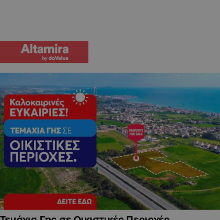
Τεμάχια Γης σε Οικιστικές Περιοχές