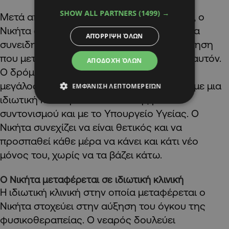
SHOW ALL PARTNERS
(1499) →
Μετά από 173 μέρες μέσα στα νοσοκομεία, ο
Νικήτα αρχίζει να «νιώθει» τα πόδια του, να
ΑΠΌΡΡΙΨΗ ΌΛΩΝ
συνειδητοποιεί πού και πώς είναι, μια αίσθηση
που μετά το ατύχημα είχε εξαφανιστεί γι’ αυτόν.
ΑΠΟΔΟΧΉ ΌΛΩΝ
Ο δρόμος προς την ανάκαμψη παραμένει
μεγάλος κι αρχίζουν οι διαπραγματεύσεις με μια
ΕΜΦΆΝΙΣΗ ΛΕΠΤΟΜΕΡΕΙΏΝ
ιδιωτική κλινική αποκατάστασης μέσω
συντονισμού και με το Υπουργείο Υγείας. Ο
Νικήτα συνεχίζει να είναι θετικός και να
προσπαθεί κάθε μέρα να κάνει και κάτι νέο
μόνος του, χωρίς να τα βάζει κάτω.
Ο Νικήτα μεταφέρεται σε ιδιωτική κλινική
Η ιδιωτική κλινική στην οποία μεταφέρεται ο
Νικήτα στοχεύει στην αύξηση του όγκου της
φυσικοθεραπείας. Ο νεαρός δουλεύει