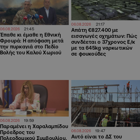
21:17
06.08.2026
21:45
06.08.2026
Απάτη €827.400 με
Έπαθε κι έμαθε η Εθνική
εισαγωγές οχημάτων: Πώς
Φρουρά: Η απόφαση μετά
συνδέεται ο 37χρονος Ε/κ
την πυρκαγιά στο Πεδίο
με τα 645kg ναρκωτικών
Βολής του Καλού Χωριού
σε φουκούδες
19:59
06.08.2026
Παραμένει η Χαραλαμπίδου
19:47
06.08.2026
Πρόεδρος του
Αυτό είναι το ΔΣ του
Πολεοδομικού Συμβουλίου,