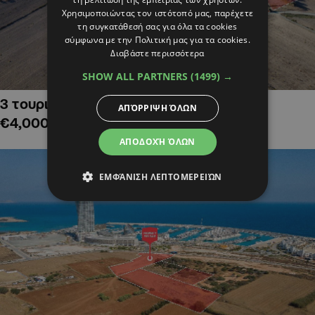
Χρησιμοποιώντας τον ιστότοπό μας, παρέχετε
τη συγκατάθεσή σας για όλα τα cookies
σύμφωνα με την Πολιτική μας για τα cookies.
Διαβάστε περισσότερα
SHOW ALL PARTNERS
(1499) →
3 τουριστικά χωράφια στην Αλαμινό,
ΑΠΌΡΡΙΨΗ ΌΛΩΝ
€4,000,000
ΑΠΟΔΟΧΉ ΌΛΩΝ
ΕΜΦΆΝΙΣΗ ΛΕΠΤΟΜΕΡΕΙΏΝ