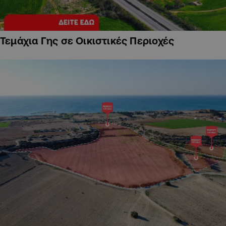
Τεμάχια Γης σε Οικιστικές Περιοχές