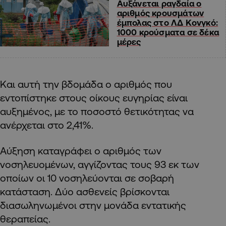
Αυξάνεται ραγδαία ο
αριθμός κρουσμάτων
έμπολας στο ΛΔ Κονγκό:
1000 κρούσματα σε δέκα
μέρες
Και αυτή την βδομάδα ο αριθμός που
εντοπίστηκε στους οίκους ευγηρίας είναι
αυξημένος
,
με το ποσοστό θετικότητας να
ανέρχεται στο 2,41%.
Αύξηση καταγράφει ο αριθμός των
νοσηλευομένων, αγγίζοντας τους 9
3
εκ των
οποίων οι 10 νοσηλεύονται σε σοβαρή
κατάσταση. Δύο ασθενείς βρίσκονται
διασωληνωμένοι στην μονάδα εντατικής
θεραπείας.