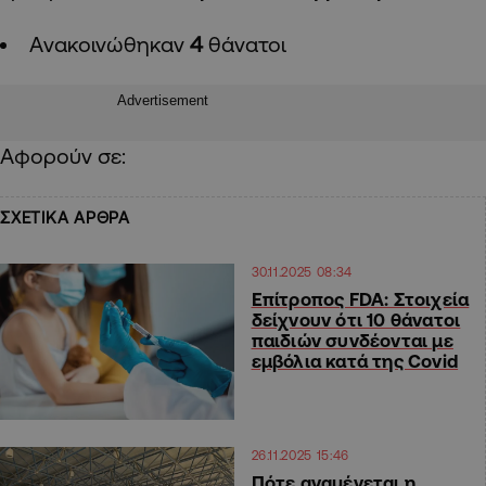
Aνακοινώθηκαν
4
θάνατοι
Advertisement
Αφορούν
σε:
ΣΧΕΤΙΚΑ ΑΡΘΡΑ
30.11.2025 08:34
Επίτροπος FDA: Στοιχεία
δείχνουν ότι 10 θάνατοι
παιδιών συνδέονται με
εμβόλια κατά της Covid
26.11.2025 15:46
Πότε αναμένεται η