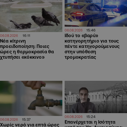
15:46
06.08.2026
Ιδού το «βαρύ»
16:11
06.08.2026
Νέα κίτρινη
κατηγορητήριο για τους
προειδοποίηση: Ποιες
πέντε κατηγορούμενους
ώρες η θερμοκρασία θα
στην υπόθεση
χτυπήσει «κόκκινο»
τρομοκρατίας
15:24
06.08.2026
15:37
06.08.2026
Επανέρχεται η Ισότητα
Χωρίς νερό για επτά ώρες