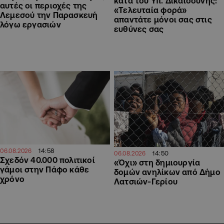
κατά του Υπ. Δικαιοσύνης:
αυτές οι περιοχές της
«Τελευταία φορά»
Λεμεσού την Παρασκευή
απαντάτε μόνοι σας στις
λόγω εργασιών
ευθύνες σας
14:58
06.08.2026
14:50
06.08.2026
Σχεδόν 40.000 πολιτικοί
«Όχι» στη δημιουργία
γάμοι στην Πάφο κάθε
δομών ανηλίκων από Δήμο
χρόνο
Λατσιών-Γερίου