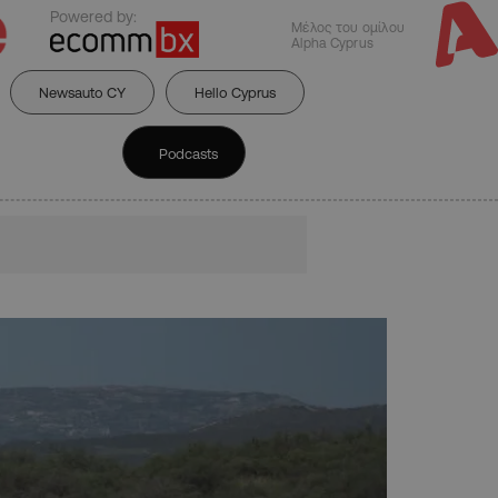
Powered by:
Μέλος του ομίλου
Alpha Cyprus
Newsauto CY
Hello Cyprus
Podcasts