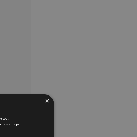
×
στών.
 σύμφωνα με