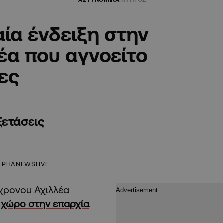
ία ένδειξη στην
έα που αγνοείτο
ες
ξετάσεις
LPHANEWSLIVE
χρονου Αχιλλέα
ό χώρο στην επαρχία