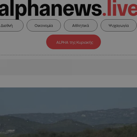
Διεθνή
Οικονομία
Αθλητικά
Ψυχαγωγία
ALPHA της Κυριακής