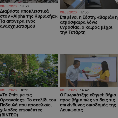
18:50
08.08.2026
Διαβάστε αποκλειστικά
17:50
08.08.2026
στον «Alpha της Κυριακής»:
Επιμένει η ζέστη: «Βαριά» η
Τα απόνερα ενός
ατμόσφαιρα λόγω
ανασχηματισμού
υγρασίας, ο καιρός μέχρι
την Τετάρτη
16:15
14:42
08.08.2026
08.08.2026
«Το Σπίτι με τις
Ο Γιωρκάτζης εξηγεί: Βήμα
Ορτανσίες»: Το στολίδι του
προς βήμα πώς να δεις τις
Πεδουλά που προσελκύει
επικίνδυνες οικοδομές της
χιλιάδες επισκέπτες
Λευκωσίας
(ΒΙΝΤΕΟ)