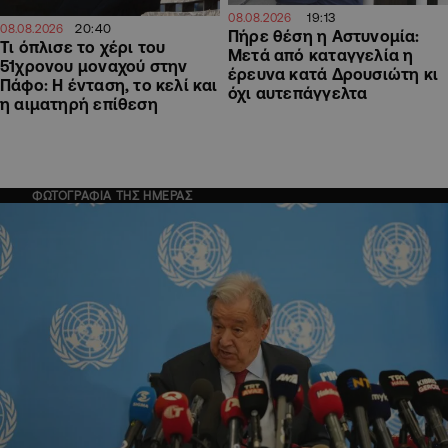
19:13
08.08.2026
20:40
08.08.2026
Πήρε θέση η Αστυνομία:
Τι όπλισε το χέρι του
Μετά από καταγγελία η
51χρονου μοναχού στην
έρευνα κατά Δρουσιώτη κι
Πάφο: Η ένταση, το κελί και
όχι αυτεπάγγελτα
η αιματηρή επίθεση
ΦΩΤΟΓΡΑΦΙΑ ΤΗΣ ΗΜΕΡΑΣ