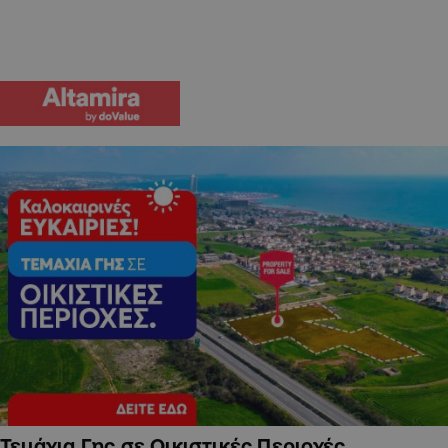
Τεμάχια Γης σε Οικιστικές Περιοχές