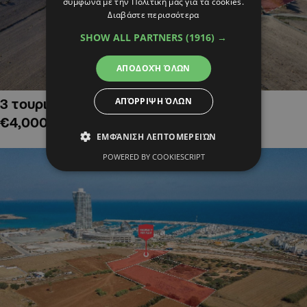
σύμφωνα με την Πολιτική μας για τα cookies.
Διαβάστε περισσότερα
SHOW ALL PARTNERS
(1916) →
ΑΠΟΔΟΧΉ ΌΛΩΝ
ΑΠΌΡΡΙΨΗ ΌΛΩΝ
3 τουριστικά χωράφια στην Αλαμινό,
€4,000,000
ΕΜΦΆΝΙΣΗ ΛΕΠΤΟΜΕΡΕΙΏΝ
POWERED BY COOKIESCRIPT