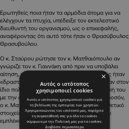
Ερωτηθείς ποια ήταν τα αρμόδια άτομα για να
ελέγχουν τα πτυχία, υπέδειξε τον εκτελεστικό
διευθυντή του οργανισμού, ως ο επικεφαλής,
αναφέροντας ότι αυτό τότε ήταν ο Θρασύβουλος
Θρασυβούλου.
Ο κ. Σταύρου ρώτησε τον κ. Ματθαιόπουλο αν
γνώριζε τον κ. Γιαννάκη από πριν να υποβάλει
αίτηση, και αυτός απάντησε θετικά, καθώς ήταν
×
«δραστήριο μέλος της ΝΕΔΗΣΥ» και ανήκαν στον
Αυτός ο ιστότοπος
ίδιο πολιτικό χώρο. Ερωτηθείς αν η εμπλοκή του
χρησιμοποιεί cookies
με την οργάνωση νεολαίας θεωρήθηκε προσόν,
Αυτός ο ιστότοπος χρησιμοποιεί cookies για
ο κ. Ματθαιόπουλος είπε ότι θεωρήθηκε θετικό
τη βελτίωση της εμπειρίας των χρηστών.
Χρησιμοποιώντας τον ιστότοπό μας, παρέχετε
στοιχείο, «γιατί μας ενδιέφεραν άτομα που
τη συγκατάθεσή σας για όλα τα cookies
εμπλέκονταν σε θέματα νεολαίας».
σύμφωνα με την Πολιτική μας για τα cookies.
Διαβάστε περισσότερα