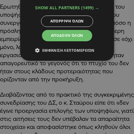
Ερωτηθείς για τη διαδικασία αξιολόγησης του
SHOW ALL PARTNERS
(1499) →
υποψήφιου Γιάννη Γιαννάκη για τη θέση του
ΑΠΌΡΡΙΨΗ ΌΛΩΝ
συνεργάτη σε κέντρα νεότητας, και κατά πόσο η
πρόσληψή του οφειλόταν στην προγενέστερη
ΑΠΟΔΟΧΉ ΌΛΩΝ
εμπειρία του, ο κ. Ματθαιόπουλος απάντησε «όχι
μόνο, λάβαμε υπόψη ότι είχε πτυχίο και
ΕΜΦΆΝΙΣΗ ΛΕΠΤΟΜΕΡΕΙΏΝ
εργασιακή πείρα», σημειώνοντας ότι δεν ήταν
απαγορευτικό το γεγονός ότι το πτυχίο του δεν
ήταν στους κλάδους προτεραιότητας που
ορίζονταν από την προκήρυξη.
Διαβάζοντας από το πρακτικό της συγκεκριμένης
συνεδρίασης του ΔΣ, ο κ. Σταύρου είπε ότι «δεν
έγινε προεργασία επιλογής των υποψηφίων, γιατί
στις αιτήσεις τους δεν υπέβαλαν τα απαραίτητα
στοιχεία» και αποφασίστηκε όπως κληθούν όλοι