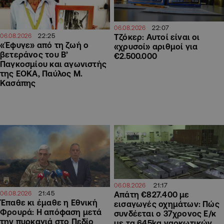
22:07
06.08.2026
22:25
Τζόκερ: Αυτοί είναι οι
06.08.2026
«Έφυγε» από τη ζωή ο
«χρυσοί» αριθμοί για
βετεράνος του Β’
€2.500.000
Παγκοσμίου και αγωνιστής
της ΕΟΚΑ, Παύλος Μ.
Κασάπης
21:17
06.08.2026
21:45
06.08.2026
Απάτη €827.400 με
Έπαθε κι έμαθε η Εθνική
εισαγωγές οχημάτων: Πώς
Φρουρά: Η απόφαση μετά
συνδέεται ο 37χρονος Ε/κ
την πυρκαγιά στο Πεδίο
με τα 645kg ναρκωτικών