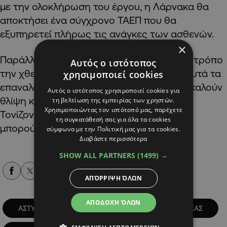
με την ολοκλήρωση του έργου, η Λάρνακα θα
αποκτήσει ένα σύγχρονο ΤΑΕΠ που θα
εξυπηρετεί́ πλήρως τις ανάγκες των ασθενών.
×
Παράλληλα καταδικάζει με τον πιο έντονο τρόπο
Αυτός ο ιστότοπος
την χθεσινή́ επίθεση, σχολιάζοντας πως αυτά τα
χρησιμοποιεί cookies
επαναλαμβανόμενα περιστατικά βίας προκαλούν
Αυτός ο ιστότοπος χρησιμοποιεί cookies για
θλίψη και θυμός, καθώς προβληματισμό.
τη βελτίωση της εμπειρίας των χρηστών.
Χρησιμοποιώντας τον ιστότοπό μας, παρέχετε
Τονίζοντας ότι τέτοιες συμπεριφορές δεν
τη συγκατάθεσή σας για όλα τα cookies
μπορούν να γίνουν αποδεκτές.
σύμφωνα με την Πολιτική μας για τα cookies.
Διαβάστε περισσότερα
SHOW ALL PARTNERS
(1499) →
Alpha Podcasts
ΑΠΌΡΡΙΨΗ ΌΛΩΝ
ΑΠΟΔΟΧΉ ΌΛΩΝ
ΑΣΤΥΝΟΜΙΑ
ΓΕΝΙΚΟ ΝΟΣΟΚΟΜΕΙΟ ΛΑΡΝΑΚΑΣ