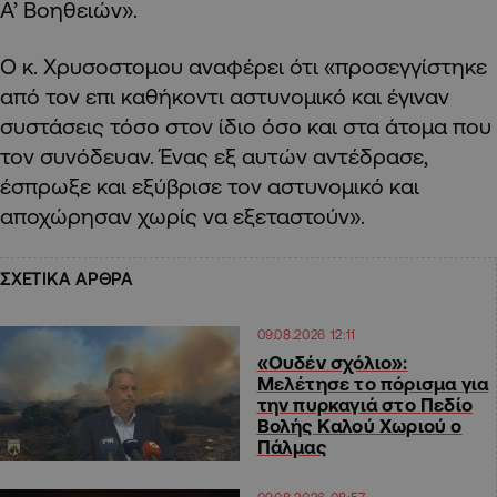
Α’ Βοηθειών».
Ο κ. Χρυσοστομου αναφέρει ότι «προσεγγίστηκε
από τον επι καθήκοντι αστυνομικό και έγιναν
συστάσεις τόσο στον ίδιο όσο και στα άτομα που
τον συνόδευαν. Ένας εξ αυτών αντέδρασε,
έσπρωξε και εξύβρισε τον αστυνομικό και
αποχώρησαν χωρίς να εξεταστούν».
ΣΧΕΤΙΚΑ ΑΡΘΡΑ
09.08.2026 12:11
«Ουδέν σχόλιο»:
Μελέτησε το πόρισμα για
την πυρκαγιά στο Πεδίο
Βολής Καλού Χωριού ο
Πάλμας