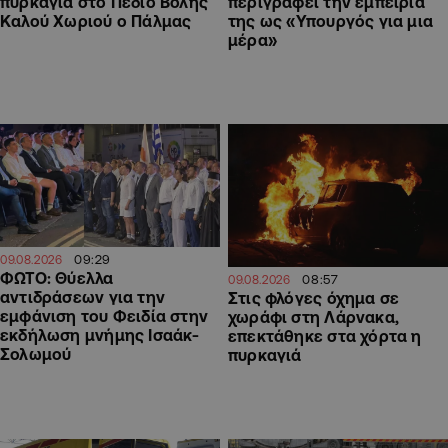
πυρκαγιά στο Πεδίο Βολής
περιγράφει την εμπειρία
Καλού Χωριού ο Πάλμας
της ως «Υπουργός για μια
μέρα»
09:29
09.08.2026
ΦΩΤΟ: Θύελλα
08:57
09.08.2026
αντιδράσεων για την
Στις φλόγες όχημα σε
εμφάνιση του Φειδία στην
χωράφι στη Λάρνακα,
εκδήλωση μνήμης Ισαάκ-
επεκτάθηκε στα χόρτα η
Σολωμού
πυρκαγιά