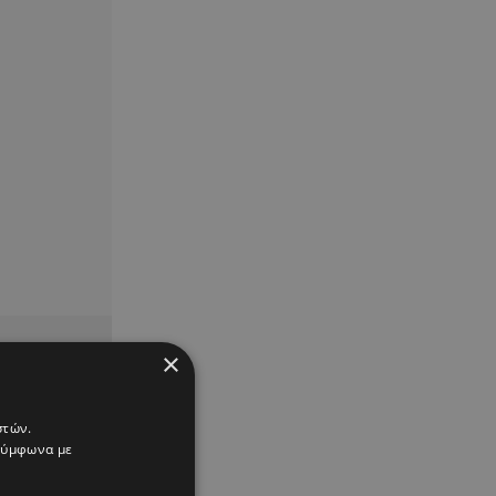
×
στών.
 σύμφωνα με