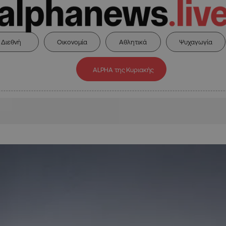
Διεθνή
Οικονομία
Αθλητικά
Ψυχαγωγία
ALPHA της Κυριακής