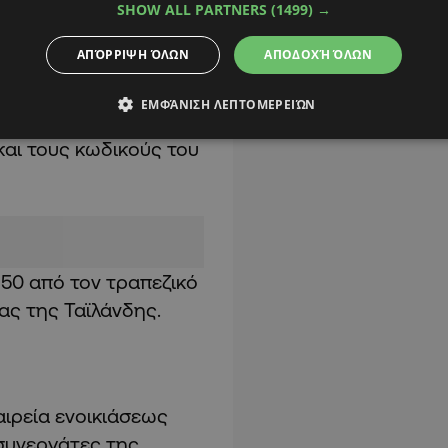
SHOW ALL PARTNERS
(1499) →
ΑΠΌΡΡΙΨΗ ΌΛΩΝ
ΑΠΟΔΟΧΉ ΌΛΩΝ
ηκε από τους
εκχώρησε πρόσβαση
ΕΜΦΆΝΙΣΗ ΛΕΠΤΟΜΕΡΕΙΏΝ
δικτυακής εφαρμογής
και τους κωδικούς του
850 από τον τραπεζικό
ας της Ταϊλάνδης.
αιρεία ενοικιάσεως
συνεργάτες της