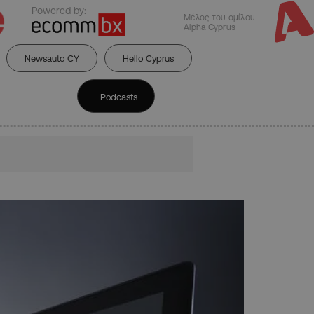
Powered by:
Μέλος του ομίλου
Alpha Cyprus
Newsauto CY
Hello Cyprus
Podcasts