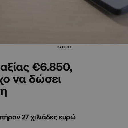
ΚΥΠΡΟΣ
αξίας €6.850,
χο να δώσει
ση
 πήραν 27 χιλιάδες ευρώ