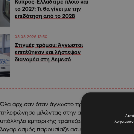
Κύπρος-Ελλάδα με πλοίο και
το 2027: Τι θα γίνει με την
επιδότηση από το 2028
08.08.2026 12:50
Στιγμές τρόμου: Άγνωστοι
επιτέθηκαν και λήστεψαν
διανομέα στη Λεμεσό
Όλα άρχισαν όταν άγνωστο πρόσωπο του ηλικιωμ
τηλεφώνησε μιλώντας στην αγγλική γλώσσα προ
Αυτό
υπάλληλο εμπορικής τράπεζας και τους είπε ότι 
Χρησιμοποι
λογαριασμός παρουσίαζε ασυνήθιστη και ύποπτη