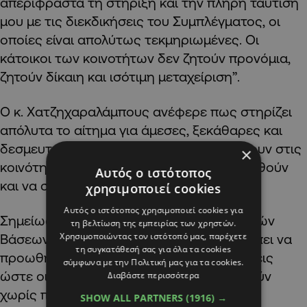
απερίφραστα τη στήριξη και την πλήρη ταύτιση
μου με τις διεκδικήσεις του Συμπλέγματος, οι
οποίες είναι απολύτως τεκμηριωμένες. Οι
κάτοικοι των κοινοτήτων δεν ζητούν προνόμια,
ζητούν δίκαιη και ισότιμη μεταχείριση”.
Ο κ. Χατζηχαραλάμπους ανέφερε πως στηρίζει
απόλυτα το αίτημα για άμεσες, ξεκάθαρες και
δεσμευτικές αποφάσεις που θα επιτρέψουν στις
×
κοινότητες να λειτουργήσουν να αναπτυχθούν
Αυτός ο ιστότοπος
και να συγκρατήσουν τον πληθυσμό τους.
χρησιμοποιεί cookies
Αυτός ο ιστότοπος χρησιμοποιεί cookies για
Σημείωσε πως ” η Διοίκηση των Βρετανικών
τη βελτίωση της εμπειρίας των χρηστών.
Χρησιμοποιώντας τον ιστότοπό μας, παρέχετε
Βάσεων σε συνεργασία με το κράτος πρέπει να
τη συγκατάθεσή σας για όλα τα cookies
προωθήσουν άμεσα τις απαραίτητες λύσεις
σύμφωνα με την Πολιτική μας για τα cookies.
ώστε οι λατομικές εργασίες να συνεχιστούν
Διαβάστε περισσότερα
χωρίς περαιτέρω καθυστέρηση και η
SHOW ALL PARTNERS
(1916) →