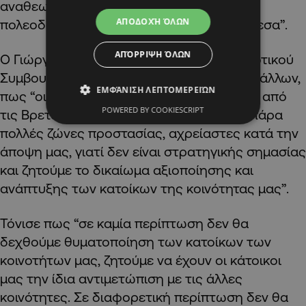
αναθεωρημένη Δήλωση Πολιτικής και οι
ΑΠΟΔΟΧΉ ΌΛΩΝ
πολεοδομικές ζώνες να δημοσιευθούν άμεσα”.
ΑΠΌΡΡΙΨΗ ΌΛΩΝ
Ο Γιώργος Ιουλιανός, Πρόεδρος του Κοινοτικού
Συμβουλίου Ξυλοφάγου, ανέφερε, μεταξύ άλλων,
ΕΜΦΆΝΙΣΗ ΛΕΠΤΟΜΕΡΕΙΏΝ
πως “οι κοινότητες μας είναι περίκλειστες από
POWERED BY COOKIESCRIPT
τις Βρετανικές Βάσεις, δημιουργήθηκαν πάρα
πολλές ζώνες προστασίας, αχρείαστες κατά την
άποψη μας, γιατί δεν είναι στρατηγικής σημασίας
και ζητούμε το δικαίωμα αξιοποίησης και
ανάπτυξης των κατοίκων της κοινότητας μας”.
Τόνισε πως “σε καμία περίπτωση δεν θα
δεχθούμε θυματοποίηση των κατοίκων των
κοινοτήτων μας, ζητούμε να έχουν οι κάτοικοι
μας την ίδια αντιμετώπιση με τις άλλες
κοινότητες. Σε διαφορετική περίπτωση δεν θα