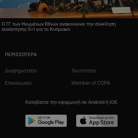
Ο ΓΓ των Ηνωμένων Εθνών ανακοινώνει την σύγκληση
συνάντησης 5+1 για το Κυπριακό
ΠΕΡΙΣΣΟΤΕΡΑ
Διαφημιστείτε
Ταυτότητα
Επικοινωνία
Member of COPA
Κατεβάστε την εφαρμογή σε Android ή iOS.