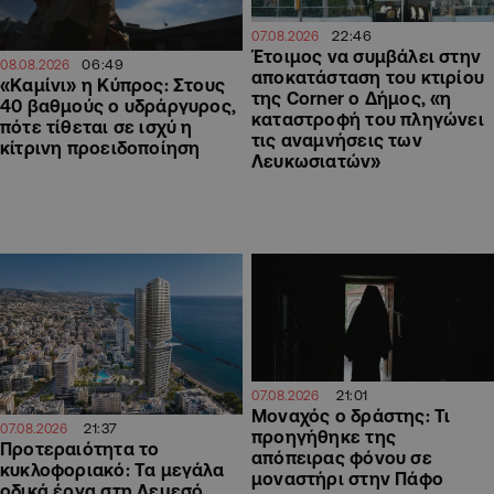
22:46
07.08.2026
Έτοιμος να συμβάλει στην
06:49
08.08.2026
αποκατάσταση του κτιρίου
«Καμίνι» η Κύπρος: Στους
της Corner ο Δήμος, «η
40 βαθμούς ο υδράργυρος,
καταστροφή του πληγώνει
πότε τίθεται σε ισχύ η
τις αναμνήσεις των
κίτρινη προειδοποίηση
Λευκωσιατών»
21:01
07.08.2026
Μοναχός ο δράστης: Τι
21:37
07.08.2026
προηγήθηκε της
Προτεραιότητα το
απόπειρας φόνου σε
κυκλοφοριακό: Τα μεγάλα
μοναστήρι στην Πάφο
οδικά έργα στη Λεμεσό