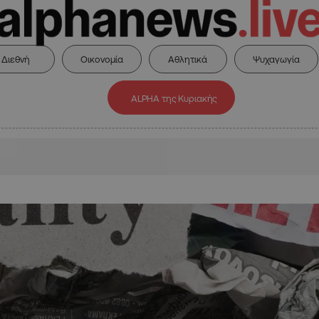
Διεθνή
Οικονομία
Αθλητικά
Ψυχαγωγία
ALPHA της Κυριακής