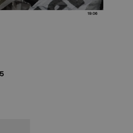
19:06
25