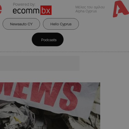
Powered by:
Μέλος του ομίλου
Alpha Cyprus
Newsauto CY
Hello Cyprus
Podcasts