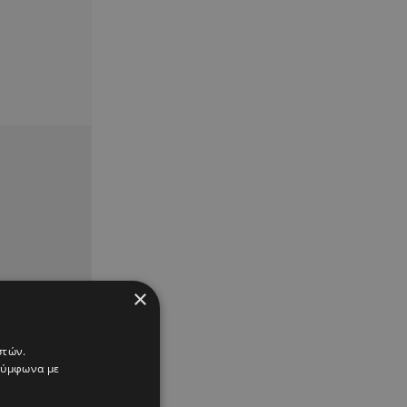
×
στών.
 σύμφωνα με