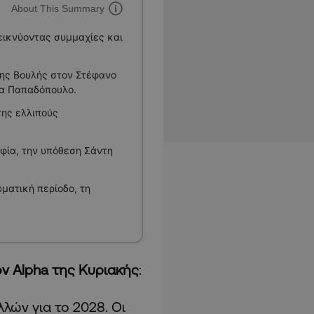
About This Summary
δεικνύοντας συμμαχίες και
της Βουλής στον Στέφανο
λα Παπαδόπουλο.
της ελλιπούς
φία, την υπόθεση Σάντη
ματική περίοδο, τη
ον Alpha της Κυριακής
:
λών για το 2028. Οι