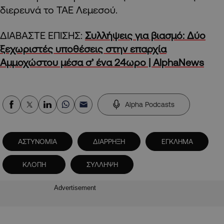
διερευνά το ΤΑΕ Λεμεσού.
ΔΙΑΒΑΣΤΕ ΕΠΙΣΗΣ:
Συλλήψεις για βιασμό: Δύο
ξεχωριστές υποθέσεις στην επαρχία
Αμμοχώστου μέσα σ’ ένα 24ωρο | AlphaNews
Alpha Podcasts
ΑΣΤΥΝΟΜΙΑ
ΔΙΑΡΡΗΞΗ
ΕΓΚΛΗΜΑ
ΚΛΟΠΗ
ΣΥΛΛΗΨΗ
Advertisement