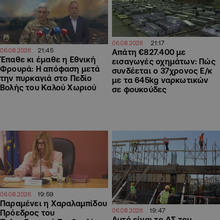
21:17
06.08.2026
21:45
06.08.2026
Απάτη €827.400 με
Έπαθε κι έμαθε η Εθνική
εισαγωγές οχημάτων: Πώς
Φρουρά: Η απόφαση μετά
συνδέεται ο 37χρονος Ε/κ
την πυρκαγιά στο Πεδίο
με τα 645kg ναρκωτικών
Βολής του Καλού Χωριού
σε φουκούδες
19:59
06.08.2026
Παραμένει η Χαραλαμπίδου
19:47
06.08.2026
Πρόεδρος του
Αυτό είναι το ΔΣ του