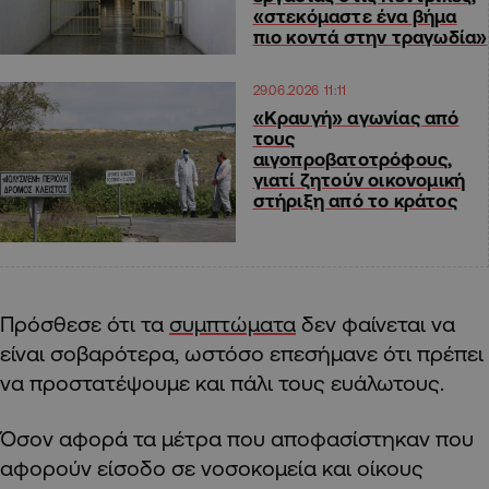
«στεκόμαστε ένα βήμα
πιο κοντά στην τραγωδία»
29.06.2026 11:11
«Κραυγή» αγωνίας από
τους
αιγοπροβατοτρόφους,
γιατί ζητούν οικονομική
στήριξη από το κράτος
Πρόσθεσε ότι τα
συμπτώματα
δεν φαίνεται να
είναι σοβαρότερα, ωστόσο επεσήμανε ότι πρέπει
να προστατέψουμε και πάλι τους ευάλωτους.
Όσον αφορά τα μέτρα που αποφασίστηκαν που
αφορούν είσοδο σε νοσοκομεία και οίκους