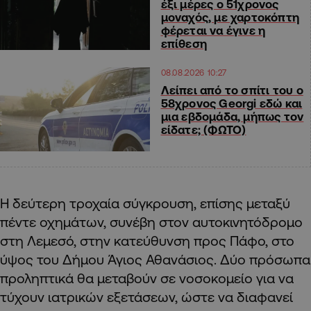
έξι μέρες ο 51χρονος
μοναχός, με χαρτοκόπτη
φέρεται να έγινε η
επίθεση
08.08.2026 10:27
Λείπει από το σπίτι του ο
58χρονος Georgi εδώ και
μια εβδομάδα, μήπως τον
είδατε; (ΦΩΤΟ)
Η δεύτερη τροχαία σύγκρουση, επίσης μεταξύ
πέντε οχημάτων, συνέβη στον αυτοκινητόδρομο
στη Λεμεσό, στην κατεύθυνση προς Πάφο, στο
ύψος του Δήμου Άγιος Αθανάσιος. Δύο πρόσωπα
προληπτικά θα μεταβούν σε νοσοκομείο για να
τύχουν ιατρικών εξετάσεων, ώστε να διαφανεί