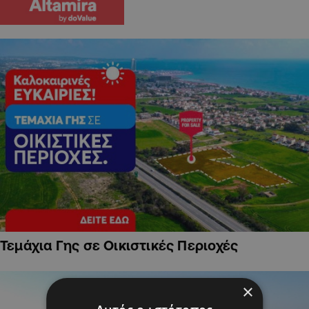
Τεμάχια Γης σε Οικιστικές Περιοχές
×