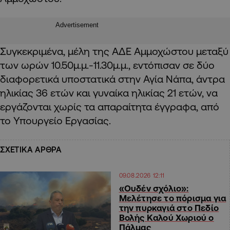
Advertisement
Συγκεκριμένα, μέλη της ΑΔΕ Αμμοχώστου μεταξύ
των ωρών 10.50μ.μ.-11.30μ.μ., εντόπισαν σε δύο
διαφορετικά υποστατικά στην Αγία Νάπα, άντρα
ηλικίας 36 ετών και γυναίκα ηλικίας 21 ετών, να
εργάζονται χωρίς τα απαραίτητα έγγραφα, από
το Υπουργείο Εργασίας.
ΣΧΕΤΙΚΑ ΑΡΘΡΑ
09.08.2026 12:11
«Ουδέν σχόλιο»:
Μελέτησε το πόρισμα για
την πυρκαγιά στο Πεδίο
Βολής Καλού Χωριού ο
Πάλμας