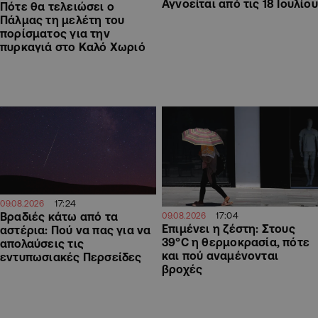
Αγνοείται από τις 18 Ιουλίου
Πότε θα τελειώσει ο
Πάλμας τη μελέτη του
πορίσματος για την
πυρκαγιά στο Καλό Χωριό
17:24
09.08.2026
17:04
Βραδιές κάτω από τα
09.08.2026
Επιμένει η ζέστη: Στους
αστέρια: Πού να πας για να
39°C η θερμοκρασία, πότε
απολαύσεις τις
και πού αναμένονται
εντυπωσιακές Περσείδες
βροχές