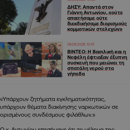
ΔΗΣΥ: Απαντά στον
Γιάννη Αντωνίου, «ούτε
απαιτήσαμε ούτε
διεκδικήσαμε διορισμούς
κομματικών στελεχών»
08.08.2026 10:51
ΒΙΝΤΕΟ: Η Βασιλική και η
Νεφέλη έφτιαξαν έξυπνη
συσκευή που μειώνει τη
σπατάλη νερού στα
γήπεδα
«Υπάρχουν ζητήματα εγκληματικότητας,
υπάρχουν θέματα διακίνησης ναρκωτικών σε
ορισμένους συνδέσμους φιλάθλων.»
Ο κ. Αντωνίου επεσήμανε ότι το μέλημα της