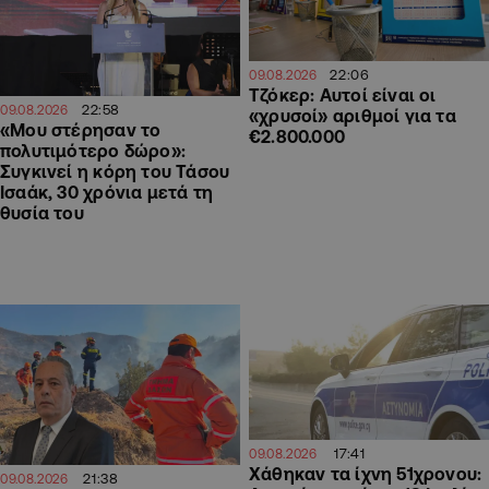
22:06
09.08.2026
Τζόκερ: Αυτοί είναι οι
22:58
09.08.2026
«χρυσοί» αριθμοί για τα
«Μου στέρησαν το
€2.800.000
πολυτιμότερο δώρο»:
Συγκινεί η κόρη του Τάσου
Ισαάκ, 30 χρόνια μετά τη
θυσία του
17:41
09.08.2026
Χάθηκαν τα ίχνη 51χρονου:
21:38
09.08.2026