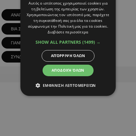
Αυτός ο ιστότοπος χρησιμοποιεί cookies για
τη βελτίωση της εμπειρίας των χρηστών.
Χρησιμοποιώντας τον ιστότοπό μας, παρέχετε
ΑΝΑΠΛΗΡΩΤΗΣ ΚΥΒΕΡΝΗΤΙΚΟΣ ΕΚΠΡΟΣΩΠΟΣ
τη συγκατάθεσή σας για όλα τα cookies
σύμφωνα με την Πολιτική μας για τα cookies.
ΒΙΑ ΣΤΑ ΓΗΠΕΔΑ
ΓΗΠΕΔΑ
Διαβάστε περισσότερα
SHOW ALL PARTNERS
(1499) →
ΓΙΑΝΝΗΣ ΑΝΤΩΝΙΟΥ
ΜΕΤΡΑ
ΑΠΌΡΡΙΨΗ ΌΛΩΝ
ΣΥΝΔΕΣΜΟΙ ΦΙΛΑΘΛΩΝ
ΑΠΟΔΟΧΉ ΌΛΩΝ
Advertisement
ΕΜΦΆΝΙΣΗ ΛΕΠΤΟΜΕΡΕΙΏΝ