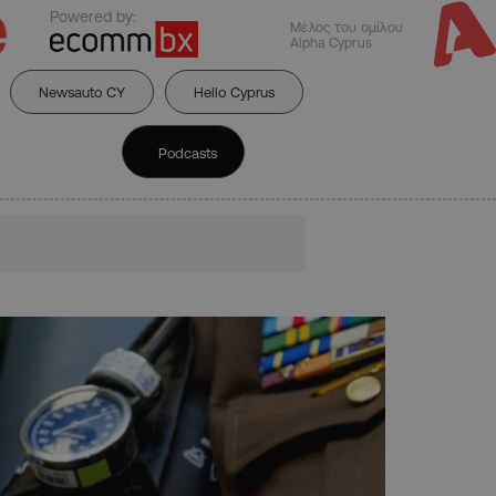
Powered by:
Μέλος του ομίλου
Alpha Cyprus
Newsauto CY
Hello Cyprus
Podcasts