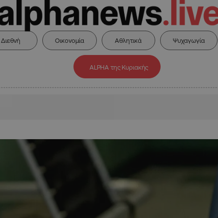
Διεθνή
Οικονομία
Αθλητικά
Ψυχαγωγία
ALPHA της Κυριακής