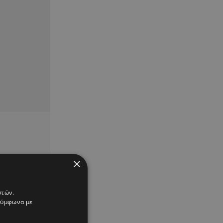
×
στών.
 σύμφωνα με