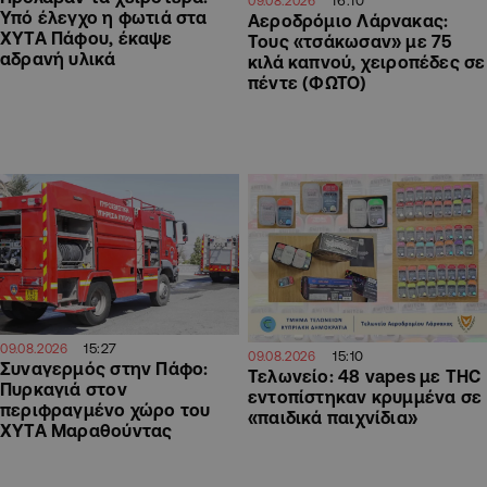
16:10
09.08.2026
Υπό έλεγχο η φωτιά στα
Αεροδρόμιο Λάρνακας:
ΧΥΤΑ Πάφου, έκαψε
Τους «τσάκωσαν» με 75
αδρανή υλικά
κιλά καπνού, χειροπέδες σε
πέντε (ΦΩΤΟ)
15:27
09.08.2026
15:10
09.08.2026
Συναγερμός στην Πάφο:
Τελωνείο: 48 vapes με THC
Πυρκαγιά στον
εντοπίστηκαν κρυμμένα σε
περιφραγμένο χώρο του
«παιδικά παιχνίδια»
ΧΥΤΑ Μαραθούντας