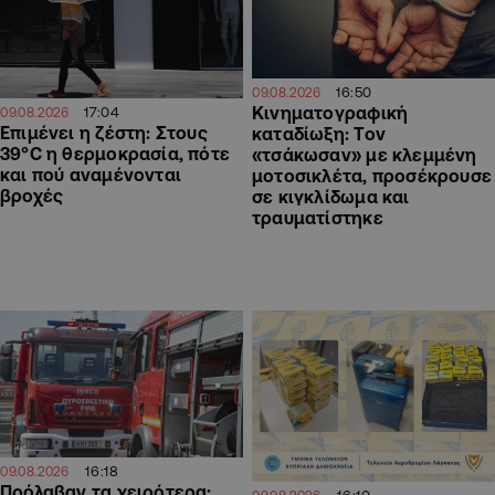
16:50
09.08.2026
Κινηματογραφική
17:04
09.08.2026
Επιμένει η ζέστη: Στους
καταδίωξη: Τον
39°C η θερμοκρασία, πότε
«τσάκωσαν» με κλεμμένη
και πού αναμένονται
μοτοσικλέτα, προσέκρουσε
βροχές
σε κιγκλίδωμα και
τραυματίστηκε
16:18
09.08.2026
Πρόλαβαν τα χειρότερα: