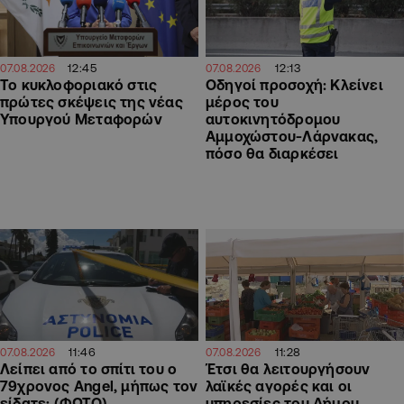
12:45
12:13
07.08.2026
07.08.2026
Το κυκλοφοριακό στις
Οδηγοί προσοχή: Κλείνει
πρώτες σκέψεις της νέας
μέρος του
Υπουργού Μεταφορών
αυτοκινητόδρομου
Αμμοχώστου-Λάρνακας,
πόσο θα διαρκέσει
11:46
11:28
07.08.2026
07.08.2026
Λείπει από το σπίτι του ο
Έτσι θα λειτουργήσουν
79χρονος Angel, μήπως τον
λαϊκές αγορές και οι
είδατε; (ΦΩΤΟ)
υπηρεσίες του Δήμου