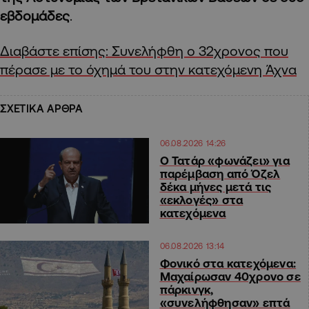
εβδομάδες
.
Διαβάστε επίσης: Συνελήφθη ο 32χρονος που
πέρασε με το όχημά του στην κατεχόμενη Άχνα
ΣΧΕΤΙΚΑ ΑΡΘΡΑ
06.08.2026 14:26
Ο Τατάρ «φωνάζει» για
παρέμβαση από Όζελ
δέκα μήνες μετά τις
«εκλογές» στα
κατεχόμενα
06.08.2026 13:14
Φονικό στα κατεχόμενα:
Μαχαίρωσαν 40χρονο σε
πάρκινγκ,
«συνελήφθησαν» επτά