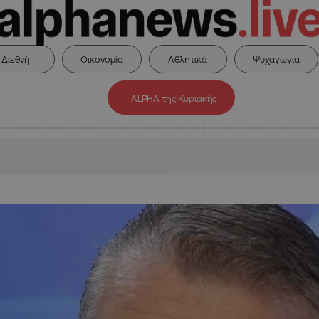
Διεθνή
Οικονομία
Αθλητικά
Ψυχαγωγία
ALPHA της Κυριακής