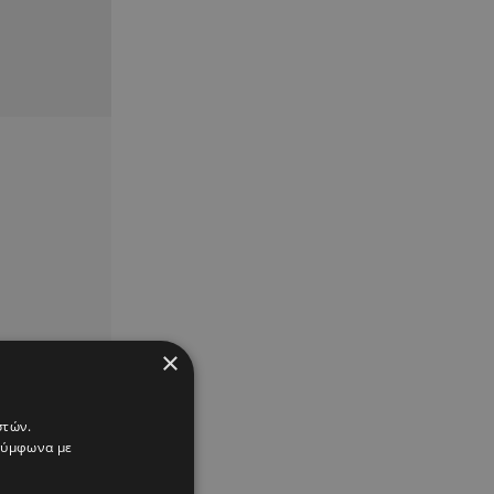
×
στών.
 σύμφωνα με