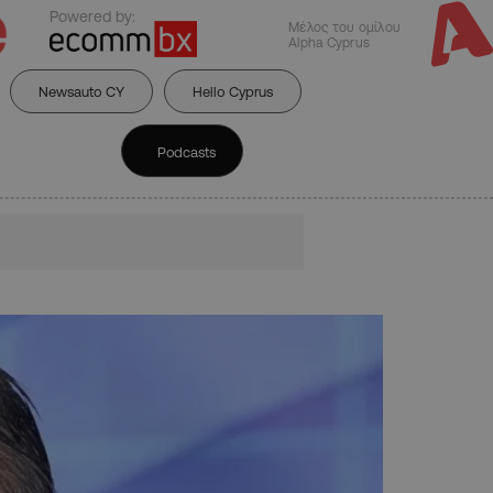
Powered by:
Μέλος του ομίλου
Alpha Cyprus
Newsauto CY
Hello Cyprus
Podcasts