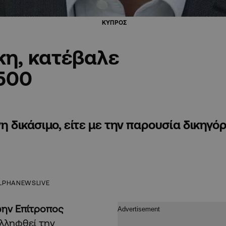
ΚΥΠΡΟΣ
κη, κατέβαλε
500
η δικάσιμο, είτε με την παρουσία δικηγό
LPHANEWSLIVE
ώην Επίτροπος
υλληφθεί την