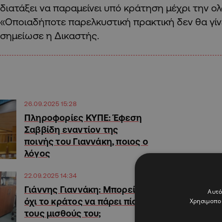
διατάξει να παραμείνει υπό κράτηση μέχρι την ο
«Οποιαδήποτε παρελκυστική πρακτική δεν θα γίνε
σημείωσε η Δικαστής.
26.09.2025 15:28
Πληροφορίες ΚΥΠΕ: Έφεση
Σαββίδη εναντίον της
ποινής του Γιαννάκη, ποιος ο
λόγος
22.09.2025 14:34
Γιάννης Γιαννάκη: Μπορεί ή
Αυτό
όχι το κράτος να πάρει πίσω
Χρησιμοποι
τους μισθούς του;