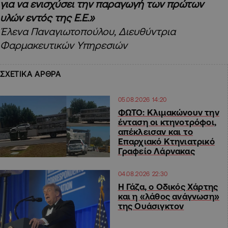
για να ενισχύσει την παραγωγή των πρώτων
υλών εντός της Ε.Ε.»
Έλενα Παναγιωτοπούλου, Διευθύντρια
Φαρμακευτικών Υπηρεσιών
ΣΧΕΤΙΚΑ ΑΡΘΡΑ
05.08.2026 14:20
ΦΩΤΟ: Κλιμακώνουν την
ένταση οι κτηνοτρόφοι,
απέκλεισαν και το
Επαρχιακό Κτηνιατρικό
Γραφείο Λάρνακας
04.08.2026 22:30
Η Γάζα, ο Οδικός Χάρτης
και η «λάθος ανάγνωση»
της Ουάσιγκτον