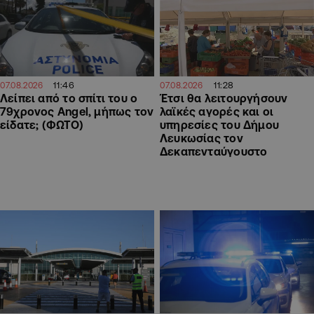
11:46
11:28
07.08.2026
07.08.2026
Λείπει από το σπίτι του ο
Έτσι θα λειτουργήσουν
79χρονος Angel, μήπως τον
λαϊκές αγορές και οι
είδατε; (ΦΩΤΟ)
υπηρεσίες του Δήμου
Λευκωσίας τον
Δεκαπενταύγουστο