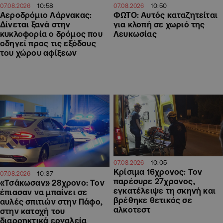
10:58
10:50
07.08.2026
07.08.2026
Αεροδρόμιο Λάρνακας:
ΦΩΤΟ: Αυτός καταζητείται
Δίνεται ξανά στην
για κλοπή σε χωριό της
κυκλοφορία ο δρόμος που
Λευκωσίας
οδηγεί προς τις εξόδους
του χώρου αφίξεων
10:05
07.08.2026
Κρίσιμα 16χρονος: Τον
10:37
07.08.2026
παρέσυρε 27χρονος,
«Τσάκωσαν» 28χρονο: Τον
εγκατέλειψε τη σκηνή και
έπιασαν να μπαίνει σε
βρέθηκε θετικός σε
αυλές σπιτιών στην Πάφο,
αλκοτεστ
στην κατοχή του
διαρρηκτικά εργαλεία