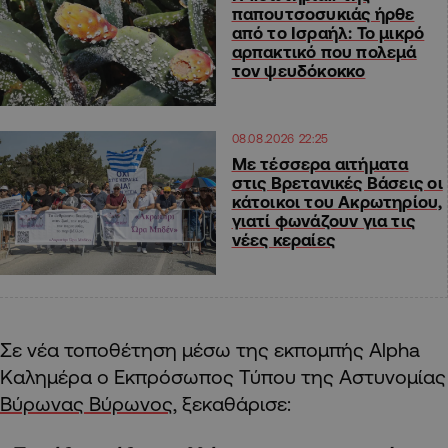
παπουτσοσυκιάς ήρθε
από το Ισραήλ: Το μικρό
αρπακτικό που πολεμά
τον ψευδόκοκκο
08.08.2026 22:25
Με τέσσερα αιτήματα
στις Βρετανικές Βάσεις οι
κάτοικοι του Ακρωτηρίου,
γιατί φωνάζουν για τις
νέες κεραίες
Σε νέα τοποθέτηση μέσω της εκπομπής Alpha
Καλημέρα ο Εκπρόσωπος Τύπου της Αστυνομίας
Βύρωνας Βύρωνος
, ξεκαθάρισε: