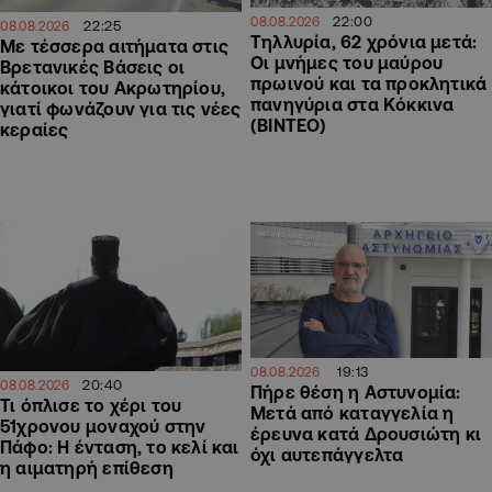
22:00
08.08.2026
22:25
08.08.2026
Τηλλυρία, 62 χρόνια μετά:
Με τέσσερα αιτήματα στις
Οι μνήμες του μαύρου
Βρετανικές Βάσεις οι
πρωινού και τα προκλητικά
κάτοικοι του Ακρωτηρίου,
πανηγύρια στα Κόκκινα
γιατί φωνάζουν για τις νέες
(ΒΙΝΤΕΟ)
κεραίες
19:13
08.08.2026
20:40
08.08.2026
Πήρε θέση η Αστυνομία:
Τι όπλισε το χέρι του
Μετά από καταγγελία η
51χρονου μοναχού στην
έρευνα κατά Δρουσιώτη κι
Πάφο: Η ένταση, το κελί και
όχι αυτεπάγγελτα
η αιματηρή επίθεση