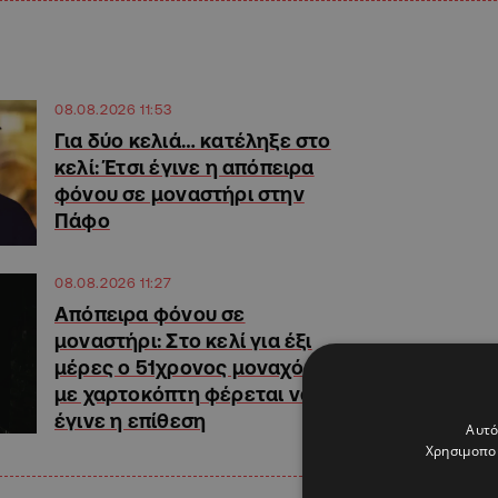
08.08.2026 11:53
Για δύο κελιά… κατέληξε στο
κελί: Έτσι έγινε η απόπειρα
φόνου σε μοναστήρι στην
Πάφο
08.08.2026 11:27
Απόπειρα φόνου σε
μοναστήρι: Στο κελί για έξι
μέρες ο 51χρονος μοναχός,
με χαρτοκόπτη φέρεται να
έγινε η επίθεση
Αυτό
Χρησιμοποι