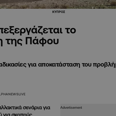
ΚΥΠΡΟΣ
πεξεργάζεται το
η της Πάφου
ιαδικασίες για αποκατάσταση του προβλ
LPHANEWSLIVE
αλλακτικά σενάρια για
ύ για σκοπούς