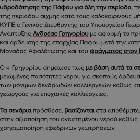
υδροδότησης της Πάφου για όλη την περίοδο
, 
της περιόδου αιχμής κατά τους καλοκαιρινούς μ
ΚΥΠΕ ο Γενικός Διευθυντής του Υπουργείου Γεωρ
Ανάπτυξης
Ανδρέας Γρηγορίου
με αφορμή τα πρ
και άρδευσης της επαρχίας Πάφου μετά την κα
Μονάδας Αφαλάτωσης και του
φράγματος στον
Ο κ. Γρηγορίου σημείωσε πως
με βάση αυτά τα σ
μειωμένες ποσότητες νερού για σκοπούς άρδευ
των μόνιμων δενδρωδών καλλιεργειών καθώς και
γεωργούς για εποχιακές καλλιέργειες.
Τα σενάρια
πρόσθεσε,
βασίζονται
στα αποθέματα
στην αξιοποίηση του ανακτημένου νερού καθώς 
χρησιμοποίηση εφεδρικών γεωτρήσεων.