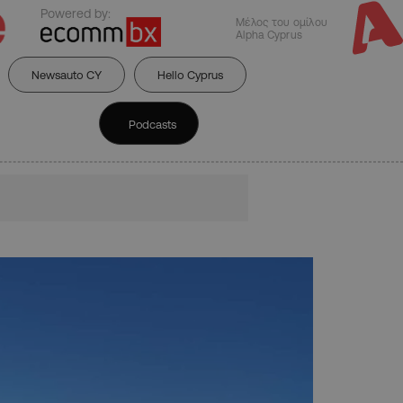
Powered by:
Μέλος του ομίλου
Alpha Cyprus
Newsauto CY
Hello Cyprus
Podcasts