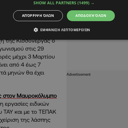
SHOW ALL PARTNERS
(1499) →
ς στην περιοχή
ΑΠΌΡΡΙΨΗ ΌΛΩΝ
ΑΠΟΔΟΧΉ ΌΛΩΝ
ό τον Ανάδοχο
, αυτή
γούστου.
ΕΜΦΆΝΙΣΗ ΛΕΠΤΟΜΕΡΕΙΏΝ
ή της Κισσόνεργας ο
αγωνισμού στις 29
ορές μέχρι 3 Μαρτίου
νει από 4 έως 7
πτά μηνών θα έχει
ς στον Μαυροκόλυμπο
ξη εργασίες ειδικών
 ΤΑΥ και με το ΤΕΠΑΚ
χείριση της λάσπης
τος.