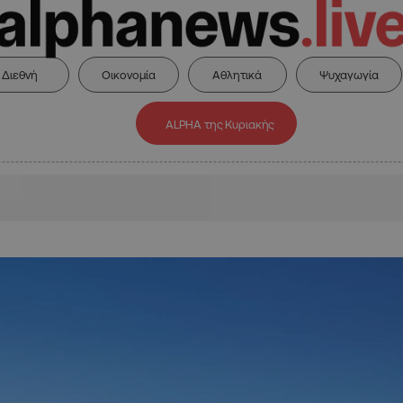
Διεθνή
Οικονομία
Αθλητικά
Ψυχαγωγία
ALPHA της Κυριακής