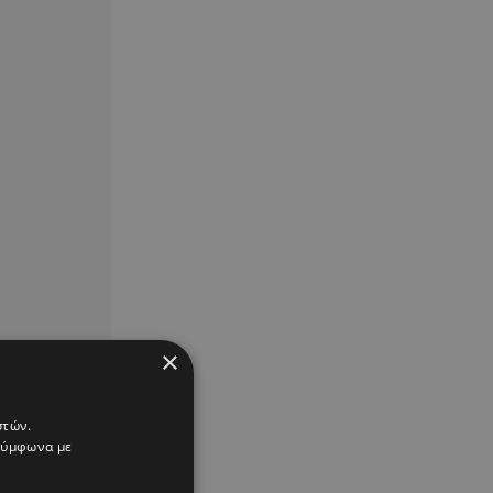
×
στών.
 σύμφωνα με