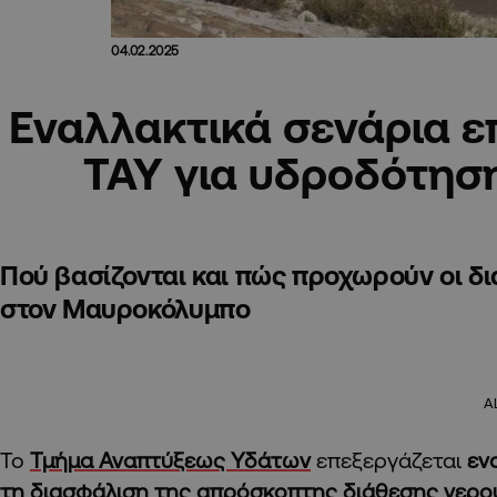
04.02.2025
Εναλλακτικά σενάρια ε
ΤΑΥ για υδροδότησ
Πού βασίζονται και πώς προχωρούν οι δ
στον Μαυροκόλυμπο
A
Το
Τμήμα Αναπτύξεως Υδάτων
επεξεργάζεται
εν
τη διασφάλιση της απρόσκοπτης διάθεσης νερο