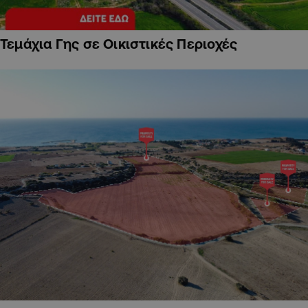
Τεμάχια Γης σε Οικιστικές Περιοχές