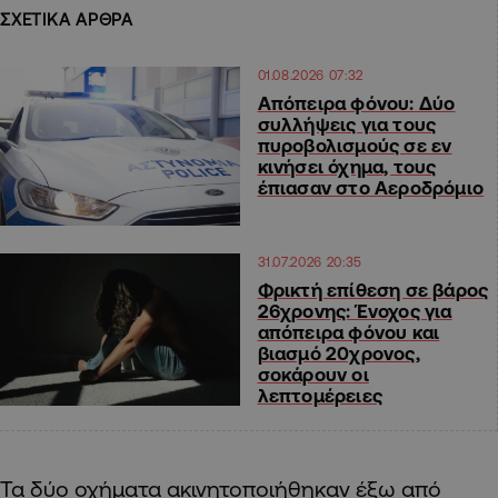
ΣΧΕΤΙΚΑ ΑΡΘΡΑ
01.08.2026 07:32
Απόπειρα φόνου: Δύο
συλλήψεις για τους
πυροβολισμούς σε εν
κινήσει όχημα, τους
έπιασαν στο Αεροδρόμιο
31.07.2026 20:35
Φρικτή επίθεση σε βάρος
26χρονης: Ένοχος για
απόπειρα φόνου και
βιασμό 20χρονος,
σοκάρουν οι
λεπτομέρειες
Τα δύο οχήματα ακινητοποιήθηκαν έξω από