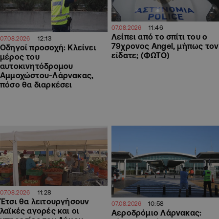
11:46
07.08.2026
Λείπει από το σπίτι του ο
12:13
07.08.2026
79χρονος Angel, μήπως τον
Οδηγοί προσοχή: Κλείνει
είδατε; (ΦΩΤΟ)
μέρος του
αυτοκινητόδρομου
Αμμοχώστου-Λάρνακας,
πόσο θα διαρκέσει
11:28
07.08.2026
Έτσι θα λειτουργήσουν
10:58
07.08.2026
λαϊκές αγορές και οι
Αεροδρόμιο Λάρνακας: