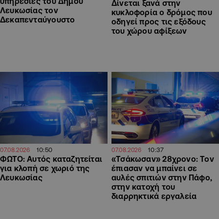
υπηρεσίες του Δήμου
Δίνεται ξανά στην
Λευκωσίας τον
κυκλοφορία ο δρόμος που
Δεκαπενταύγουστο
οδηγεί προς τις εξόδους
του χώρου αφίξεων
10:50
10:37
07.08.2026
07.08.2026
ΦΩΤΟ: Αυτός καταζητείται
«Τσάκωσαν» 28χρονο: Τον
για κλοπή σε χωριό της
έπιασαν να μπαίνει σε
Λευκωσίας
αυλές σπιτιών στην Πάφο,
στην κατοχή του
διαρρηκτικά εργαλεία