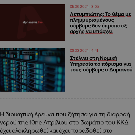
05.06.2024 13:05
Λετυμπιώτης: Το θέμα με
πλημμυρισμένους
σέρβερς δεν έπρεπε εξ
αρχής να υπάρχει
08.03.2024 14:41
Στέλνει στη Νομική
Υπηρεσία το πόρισμα για
τους σέρβερς ο Δαμιανού
Η διοικητική έρευνα που ζήτησα για τη διαρροή
νερού της 10ης Απριλίου στο δωμάτιο του ΚΚΔ
έχει ολοκληρωθεί και έχει παραδοθεί στο