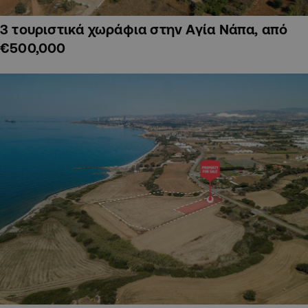
3 τουριστικά χωράφια στην Αγία Νάπα, από
€500,000