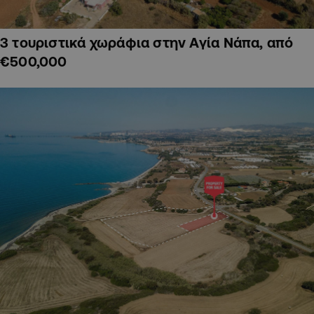
3 τουριστικά χωράφια στην Αγία Νάπα, από
€500,000