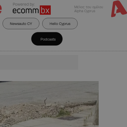
Powered by:
Μέλος του ομίλου
Alpha Cyprus
Newsauto CY
Hello Cyprus
Podcasts