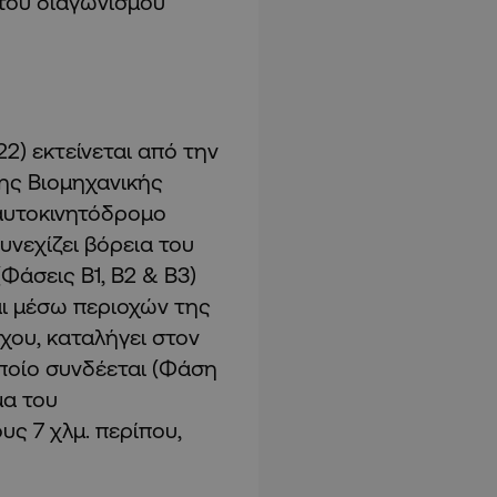
κτού διαγωνισμού
2) εκτείνεται από την
της Βιομηχανικής
 αυτοκινητόδρομο
νεχίζει βόρεια του
Φάσεις Β1, Β2 & Β3)
αι μέσω περιοχών της
χου, καταλήγει στον
ποίο συνδέεται (Φάση
μα του
ς 7 χλμ. περίπου,