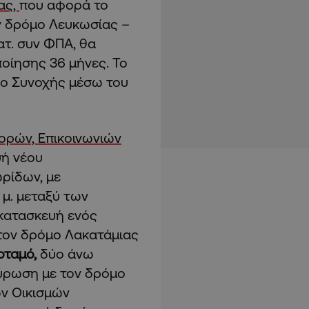
ας,
που αφορά το
ν δρόμο Λευκωσίας –
ατ. συν ΦΠΑ, θα
ποίησης 36 μήνες. Το
ίο Συνοχής μέσω του
ρών, Επικοινωνιών
υή νέου
ωρίδων, με
μ. μεταξύ των
κατασκευή ενός
τον δρόμο Λακατάμιας
οταμό,
δύο άνω
ύρωση με τον δρόμο
ων Οικισμών