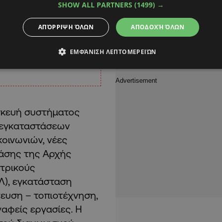
SHOW ALL PARTNERS
(1499) →
ΑΠΌΡΡΙΨΗ ΌΛΩΝ
ΑΠΟΔΟΧΉ ΌΛΩΝ
ΕΜΦΆΝΙΣΗ ΛΕΠΤΟΜΕΡΕΙΏΝ
σκευή συστήματος
 εγκαταστάσεων
οινωνιών, νέες
άσης της Αρχής
ντρικούς
Λ), εγκατάσταση
ευση – τοπιοτέχνηση,
αφείς εργασίες. Η