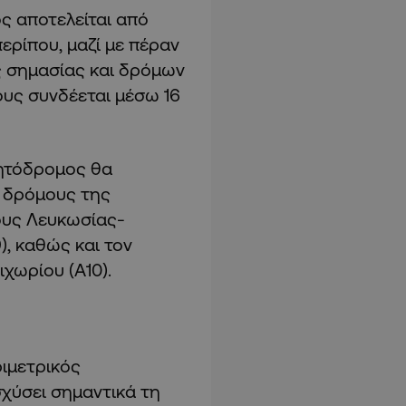
ς αποτελείται από
ερίπου, μαζί με πέραν
ς σημασίας και δρόμων
ους συνδέεται μέσω 16
νητόδρομος θα
ς δρόμους της
ους Λευκωσίας-
), καθώς και τον
χωρίου (Α10).
ιμετρικός
χύσει σημαντικά τη