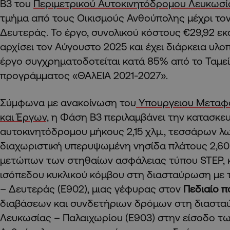
Β3 του
Περιμετρικού Αυτοκινητόδρομου Λευκωσί
τμήμα από τους Οικισμούς Ανθούπολης μέχρι το
Δευτεράς. Το έργο, συνολικού κόστους €29,92 εκ
αρχίσει τον Αύγουστο 2025 και έχει διάρκεια υλο
έργο συγχρηματοδοτείται κατά 85% από το Ταμε
προγράμματος «ΘΑλΕΙΑ 2021-2027».
Σύμφωνα με ανακοίνωση του
Υπουργειου Μεταφο
και Έργων,
η Φάση Β3 περιλαμβάνει την κατασκε
αυτοκινητόδρομου μήκους 2,15 χλμ., τεσσάρων λ
διαχωριστική υπερυψωμένη νησίδα πλάτους 2,60 
μετώπων των στηθαίων ασφάλειας τύπου STEP, 
ισόπεδου κυκλικού κόμβου στη διασταύρωση με 
– Δευτεράς (Ε902), μιας γέφυρας στον
Πεδιαίο π
διαβάσεων και συνδετήριων δρόμων στη διαστα
Λευκωσίας – Παλαιχωρίου (Ε903) στην είσοδο τ