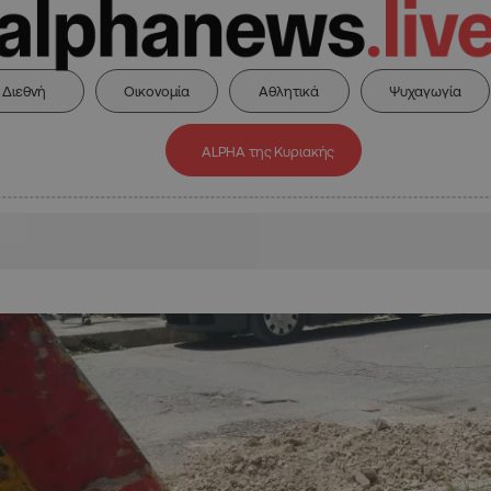
Διεθνή
Οικονομία
Αθλητικά
Ψυχαγωγία
ALPHA της Κυριακής