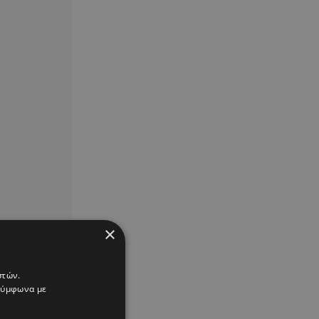
×
στών.
 σύμφωνα με