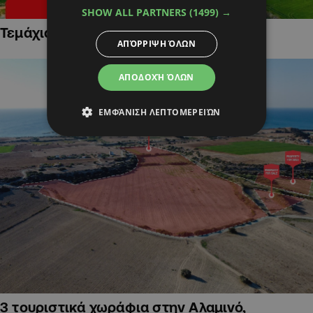
SHOW ALL PARTNERS
(1499) →
Τεμάχια Γης σε Οικιστικές Περιοχές
ΑΠΌΡΡΙΨΗ ΌΛΩΝ
ΑΠΟΔΟΧΉ ΌΛΩΝ
ΕΜΦΆΝΙΣΗ ΛΕΠΤΟΜΕΡΕΙΏΝ
3 τουριστικά χωράφια στην Αλαμινό,