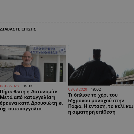
ΔΙΑΒΑΣΤΕ ΕΠΙΣΗΣ
19:13
08.08.2026
19:02
08.08.2026
Πήρε θέση η Αστυνομία:
Τι όπλισε το χέρι του
Μετά από καταγγελία η
51χρονου μοναχού στην
έρευνα κατά Δρουσιώτη κι
Πάφο: Η ένταση, το κελί και
όχι αυτεπάγγελτα
η αιματηρή επίθεση