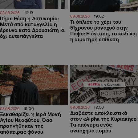
19:13
08.08.2026
19:02
08.08.2026
Πήρε θέση η Αστυνομία:
Τι όπλισε το χέρι του
Μετά από καταγγελία η
51χρονου μοναχού στην
έρευνα κατά Δρουσιώτη κι
Πάφο: Η ένταση, το κελί και
όχι αυτεπάγγελτα
η αιματηρή επίθεση
18:50
08.08.2026
19:00
08.08.2026
Διαβάστε αποκλειστικά
Ξεκαθαρίζει η Ιερά Μονή
στον «Alpha της Κυριακής»:
Αγίου Νεοφύτου: Όσα
Τα απόνερα ενός
προηγήθηκαν της
ανασχηματισμού
απόπειρας φόνου