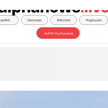
Διεθνή
Οικονομία
Αθλητικά
Ψυχαγωγία
ALPHA της Κυριακής