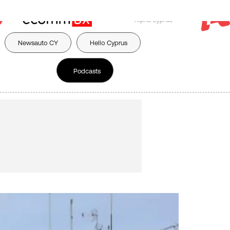
Powered by:
Μέλος του ομίλου
Alpha Cyprus
Newsauto CY
Hello Cyprus
Podcasts