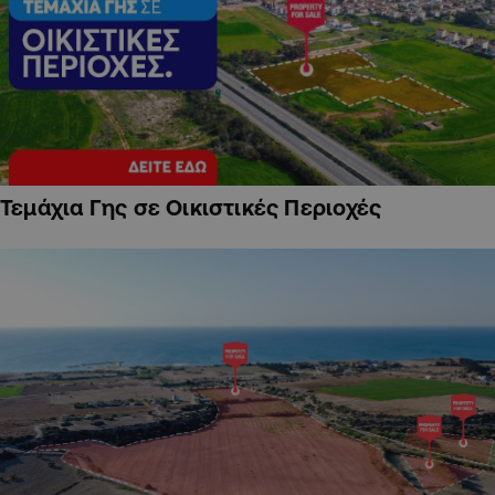
Τεμάχια Γης σε Οικιστικές Περιοχές