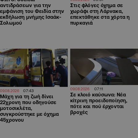
αντιδράσεων για την
Στις φλόγες όχημα σε
εμφάνιση του Φειδία στην
χωράφι στη Λάρνακα,
εκδήλωση μνήμης Ισαάκ-
επεκτάθηκε στα χόρτα η
Σολωμού
πυρκαγιά
07:11
09.08.2026
07:43
09.08.2026
Σε κλοιό καύσωνα: Νέα
Μάχη για τη ζωή δίνει
κίτρινη προειδοποίηση,
22χρονη που οδηγούσε
πότε και πού έρχονται
μοτοσικλέτα,
βροχές
συγκρούστηκε με όχημα
45χρονου