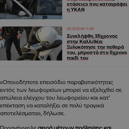
«τάσεις» που καταγράφει
η ΥΚΑΝ
05.08.2026 11:08
Συνελήφθη 35χρονος
στην Καλλιθέα:
Ξυλοκόπησε την πεθερά
του, μπροστά στο 5χρονο
παιδί του
«Οποιοδήποτε επεισόδιο παραβατικότητας
εντός των λεωφορείων μπορεί να εξελιχθεί σε
απώλεια ελέγχου του λεωφορείου και κατ’
επέκταση να καταλήξει σε πολύ τραγικά
αποτελέσματα», δήλωσε.
Προανήγγειλε
σειρά μέτρων πρόληψης και