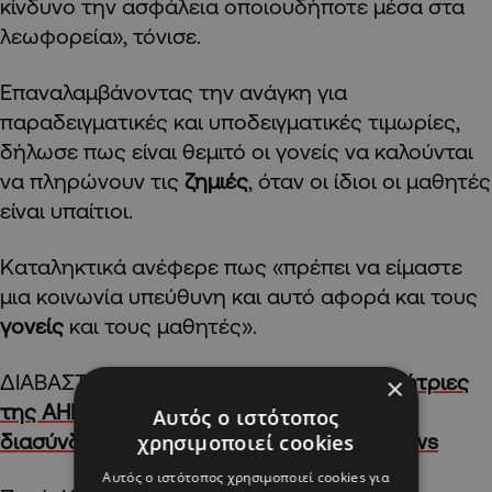
κίνδυνο την ασφάλεια οποιουδήποτε μέσα στα
λεωφορεία», τόνισε.
Επαναλαμβάνοντας την ανάγκη για
παραδειγματικές και υποδειγματικές τιμωρίες,
δήλωσε πως είναι θεμιτό οι γονείς να καλούνται
να πληρώνουν τις
ζημιές
, όταν οι ίδιοι οι μαθητές
είναι υπαίτιοι.
Καταληκτικά ανέφερε πως «πρέπει να είμαστε
μια κοινωνία υπεύθυνη και αυτό αφορά και τους
γονείς
και τους μαθητές».
ΔΙΑΒΑΣΤΕ ΕΠΙΣΗΣ:
Οι «γερασμένες» γεννήτριες
×
της ΑΗΚ κι ο κίνδυνος black out λόγω
Αυτός ο ιστότοπος
διασύνδεσης με τα κατεχόμενα | AlphaNews
χρησιμοποιεί cookies
Αυτός ο ιστότοπος χρησιμοποιεί cookies για