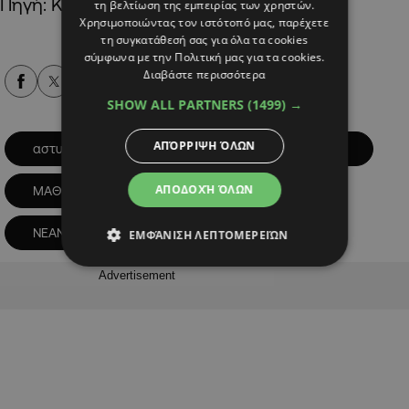
Πηγή: ΚΥΠΕ
τη βελτίωση της εμπειρίας των χρηστών.
Χρησιμοποιώντας τον ιστότοπό μας, παρέχετε
τη συγκατάθεσή σας για όλα τα cookies
σύμφωνα με την Πολιτική μας για τα cookies.
Διαβάστε περισσότερα
Alpha Podcasts
SHOW ALL PARTNERS
(1499) →
ΑΠΌΡΡΙΨΗ ΌΛΩΝ
αστυνομια
ΒΙΑ
ΜΑΘΗΤΕΣ
ΑΠΟΔΟΧΉ ΌΛΩΝ
ΜΑΘΗΤΙΚΑ ΛΕΩΦΟΡΕΙΑ
ΝΕΑΝΙΚΗ ΠΑΡΑΒΑΤΙΚΟΤΗΤΑ
ΕΜΦΆΝΙΣΗ ΛΕΠΤΟΜΕΡΕΙΏΝ
Advertisement