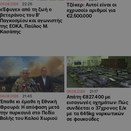
22:25
Τζόκερ: Αυτοί είναι οι
06.08.2026
«Έφυγε» από τη ζωή ο
«χρυσοί» αριθμοί για
βετεράνος του Β’
€2.500.000
Παγκοσμίου και αγωνιστής
της ΕΟΚΑ, Παύλος Μ.
Κασάπης
21:17
06.08.2026
21:45
06.08.2026
Απάτη €827.400 με
Έπαθε κι έμαθε η Εθνική
εισαγωγές οχημάτων: Πώς
Φρουρά: Η απόφαση μετά
συνδέεται ο 37χρονος Ε/κ
την πυρκαγιά στο Πεδίο
με τα 645kg ναρκωτικών
Βολής του Καλού Χωριού
σε φουκούδες