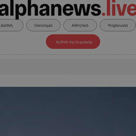
Διεθνή
Οικονομία
Αθλητικά
Ψυχαγωγία
ALPHA της Κυριακής