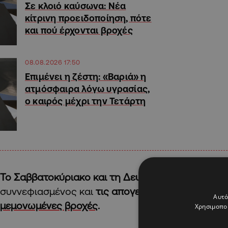
Σε κλοιό καύσωνα: Νέα
κίτρινη προειδοποίηση, πότε
και πού έρχονται βροχές
08.08.2026 17:50
Επιμένει η ζέστη: «Βαριά» η
ατμόσφαιρα λόγω υγρασίας,
ο καιρός μέχρι την Τετάρτη
Το Σαββατοκύριακο και τη Δευτέρα
ο καιρός θα ε
συννεφιασμένος και
τις απογευματινές ώρες ανα
Αυτό
μεμονωμένες βροχές
.
Χρησιμοποι