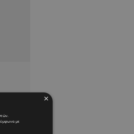
×
στών.
 σύμφωνα με