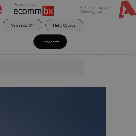
Powered by:
Μέλος του ομίλου
Alpha Cyprus
Newsauto CY
Hello Cyprus
Podcasts