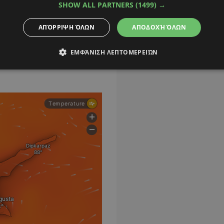
ββατο
, για να κυμανθεί
SHOW ALL PARTNERS
(1499) →
ώ από
την Κυριακή
ΑΠΌΡΡΙΨΗ ΌΛΩΝ
ΑΠΟΔΟΧΉ ΌΛΩΝ
ά σε αυτές.
ΕΜΦΆΝΙΣΗ ΛΕΠΤΟΜΕΡΕΙΏΝ
α έκδοσης του δελτίου,