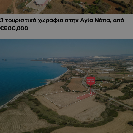
3 τουριστικά χωράφια στην Αγία Νάπα, από
€500,000