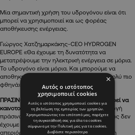
Μία σημαντική χρήση του υδρογόνου είναι ότι
μπορεί να χρησιμοποιεί και ως φορέας
αποθήκευσης ενέργειας.
Γιώργος Χατζημαρκάκης-CEO HYDROGEN
EUROPE «Θα έχουμε τη δυνατότητα να
μετατρέψουμε την ηλεκτρική ενέργεια σε μόρια.
Το υδρογόνο είναι μόρια. Και μπορούμε να
αποθηκεύουμε την ενέργεια για χρόνια πολύ πιο
×
φθηνά».
Αυτός ο ιστότοπος
χρησιμοποιεί cookies
ΠΡΑΣΙΝΟ ΥΔΡΟΓΟΝΟ-
Πώς η Κύπρος μπορεί να
Αυτός ο ιστότοπος χρησιμοποιεί cookies για
καινοτομήσει
Το πρόβλημα με την παραγωγή
τη βελτίωση της εμπειρίας των χρηστών.
Χρησιμοποιώντας τον ιστότοπό μας, παρέχετε
πράσινου υδρογόνου στην Κύπρο είναι πως δεν
τη συγκατάθεσή σας για όλα τα cookies
έχουμε τη δυνατότητα της εγκατάστασης
σύμφωνα με την Πολιτική μας για τα cookies.
απεριόριστων εκτάσεων φωτοβολταϊκών ή
Διαβάστε περισσότερα