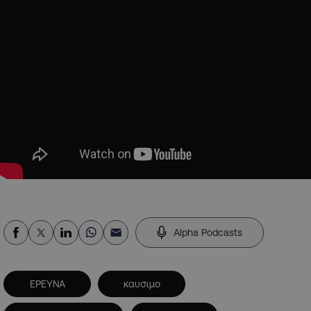
Alpha Podcasts
ΕΡΕΥΝΑ
καυσιμο