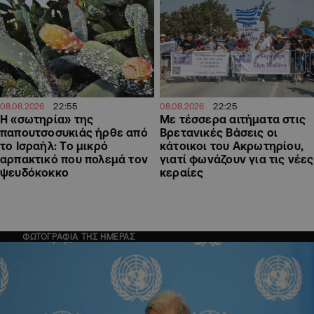
22:55
22:25
08.08.2026
08.08.2026
Η «σωτηρία» της
Με τέσσερα αιτήματα στις
παπουτσοσυκιάς ήρθε από
Βρετανικές Βάσεις οι
το Ισραήλ: Το μικρό
κάτοικοι του Ακρωτηρίου,
αρπακτικό που πολεμά τον
γιατί φωνάζουν για τις νέες
ψευδόκοκκο
κεραίες
ΦΩΤΟΓΡΑΦΙΑ ΤΗΣ ΗΜΕΡΑΣ