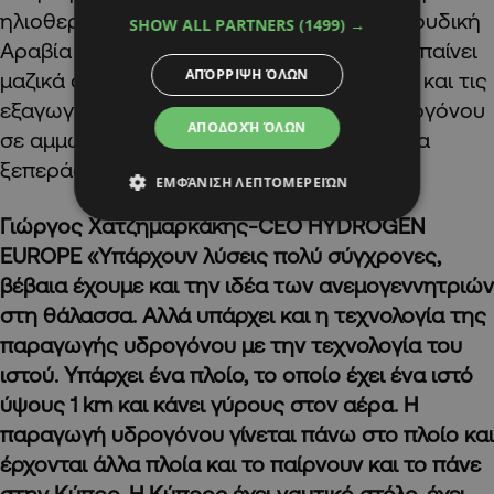
ηλιοθερμικών, όπως για παράδειγμα η Σαουδική
SHOW ALL PARTNERS
(1499) →
Αραβία η οποία είναι η πρώτη χώρα που μπαίνει
ΑΠΌΡΡΙΨΗ ΌΛΩΝ
μαζικά σε παραγωγή υδρογόνου με στόχο και τις
εξαγωγές αποθηκευμένης ενέργειας υδρογόνου
ΑΠΟΔΟΧΉ ΌΛΩΝ
σε αμμωνία. Πώς μπορούμε στην Κύπρο να
ξεπεράσουμε αυτό τον περιορισμό;
ΕΜΦΆΝΙΣΗ ΛΕΠΤΟΜΕΡΕΙΏΝ
Γιώργος Χατζημαρκάκης-CEO HYDROGEN
EUROPE «Υπάρχουν λύσεις πολύ σύγχρονες,
βέβαια έχουμε και την ιδέα των ανεμογεννητριών
στη θάλασσα. Αλλά υπάρχει και η τεχνολογία της
παραγωγής υδρογόνου με την τεχνολογία του
ιστού. Υπάρχει ένα πλοίο, το οποίο έχει ένα ιστό
ύψους 1 km και κάνει γύρους στον αέρα. Η
παραγωγή υδρογόνου γίνεται πάνω στο πλοίο και
έρχονται άλλα πλοία και το παίρνουν και το πάνε
στην Κύπρο. Η Κύπρος έχει ναυτικό στόλο, έχει