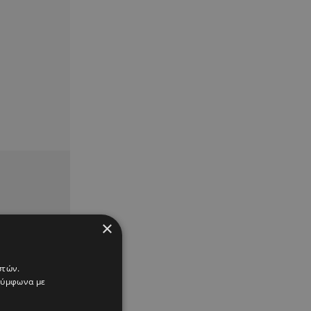
×
στών.
 σύμφωνα με