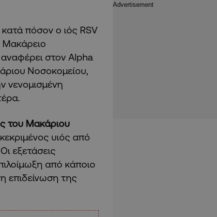
 κατά πόσον ο ιός RSV
ο Μακάρειο
 αναφέρει στον Alpha
κάριου Νοσοκομείου,
ην νενομισμένη
τέρα.
ής του Μακάριου
γκεκριμένος υιός από
Οι εξετάσεις
επιλοίμωξη από κάποιο
η επιδείνωση της