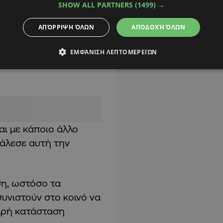
SHOW ALL PARTNERS
(1499) →
ς βρέφους εξαιτίας του
ται στο Μακάρειο 4
ΑΠΌΡΡΙΨΗ ΌΛΩΝ
ΑΠΟΔΟΧΉ ΌΛΩΝ
ΕΜΦΆΝΙΣΗ ΛΕΠΤΟΜΕΡΕΙΏΝ
ής του Μακάριου
αι με κάποιο άλλο
κάλεσε αυτή την
ση, ωστόσο τα
υνιστούν στο κοινό να
βαρή κατάσταση