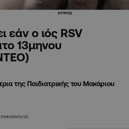
ΚΥΠΡΟΣ
 εάν ο ιός RSV
ατο 13μηνου
ΝΤΕΟ)
τρια της Παιδιατρικής του Μακάριου
LPHANEWSLIVE