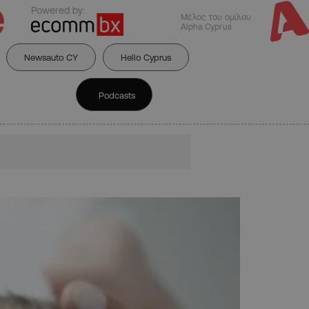
Powered by:
Μέλος του ομίλου
Alpha Cyprus
Newsauto CY
Hello Cyprus
Podcasts