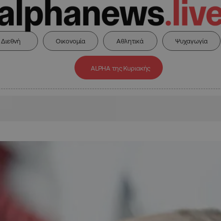
Διεθνή
Οικονομία
Αθλητικά
Ψυχαγωγία
ALPHA της Κυριακής