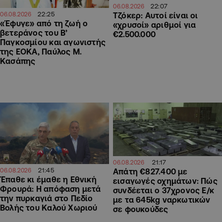
22:07
06.08.2026
22:25
Τζόκερ: Αυτοί είναι οι
06.08.2026
«Έφυγε» από τη ζωή ο
«χρυσοί» αριθμοί για
βετεράνος του Β’
€2.500.000
Παγκοσμίου και αγωνιστής
της ΕΟΚΑ, Παύλος Μ.
Κασάπης
21:17
06.08.2026
21:45
06.08.2026
Απάτη €827.400 με
Έπαθε κι έμαθε η Εθνική
εισαγωγές οχημάτων: Πώς
Φρουρά: Η απόφαση μετά
συνδέεται ο 37χρονος Ε/κ
την πυρκαγιά στο Πεδίο
με τα 645kg ναρκωτικών
Βολής του Καλού Χωριού
σε φουκούδες