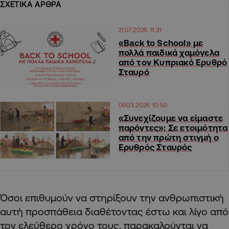
ΣΧΕΤΙΚΑ ΑΡΘΡΑ
21.07.2026 11:31
«Back to School» με
πολλά παιδικά χαμόγελα
από τον Κυπριακό Ερυθρό
Σταυρό
09.03.2026 10:50
«Συνεχίζουμε να είμαστε
παρόντες»: Σε ετοιμότητα
από την πρώτη στιγμή ο
Ερυθρός Σταυρός
Όσοι επιθυμούν να στηρίξουν την ανθρωπιστική
αυτή προσπάθεια διαθέτοντας έστω και λίγο από
τον ελεύθερο χρόνο τους, παρακαλούνται να