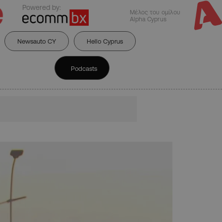
Powered by:
Μέλος του ομίλου
Alpha Cyprus
Newsauto CY
Hello Cyprus
Podcasts