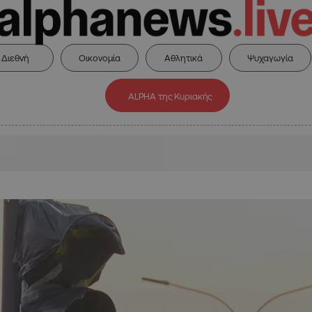
Διεθνή
Οικονομία
Αθλητικά
Ψυχαγωγία
ALPHA της Κυριακής