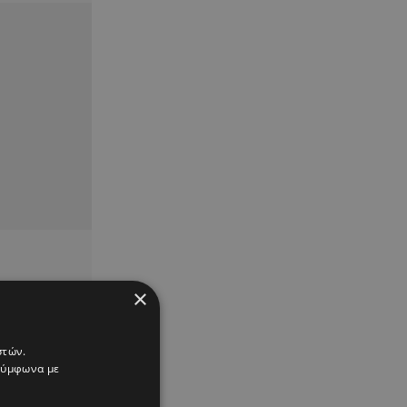
×
στών.
 σύμφωνα με