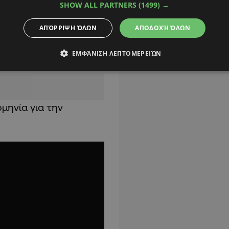
SHOW ALL PARTNERS
(1499) →
το Τμήμα την
 διασφαλίζει ότι ο
ΑΠΌΡΡΙΨΗ ΌΛΩΝ
ΑΠΟΔΟΧΉ ΌΛΩΝ
εί η κυκλοφοριακή
ς.
ΕΜΦΆΝΙΣΗ ΛΕΠΤΟΜΕΡΕΙΏΝ
μηνία για την