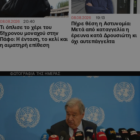
19:13
08.08.2026
20:40
08.08.2026
Πήρε θέση η Αστυνομία:
Τι όπλισε το χέρι του
Μετά από καταγγελία η
51χρονου μοναχού στην
έρευνα κατά Δρουσιώτη κι
Πάφο: Η ένταση, το κελί και
όχι αυτεπάγγελτα
η αιματηρή επίθεση
ΦΩΤΟΓΡΑΦΙΑ ΤΗΣ ΗΜΕΡΑΣ