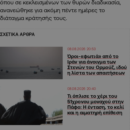
όπου σε κεκλεισμένων των θυρών διαδικασία,
ανανεώθηκε για ακόμη πέντε ημέρες το
διάταγμα κράτησής τους.
ΣΧΕΤΙΚΑ ΑΡΘΡΑ
08.08.2026 20:53
Όροι-«φωτιά» από το
Ιράν για άνοιγμα των
Στενών του Ορμούζ, ιδού
η λίστα των απαιτήσεων
08.08.2026 20:40
Τι όπλισε το χέρι του
51χρονου μοναχού στην
Πάφο: Η ένταση, το κελί
και η αιματηρή επίθεση