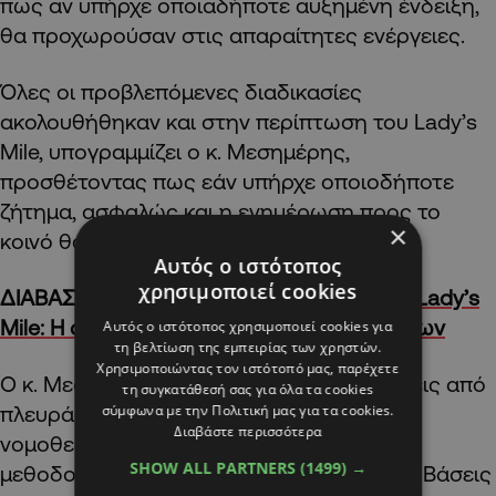
πως αν υπήρχε οποιαδήποτε αυξημένη ένδειξη,
θα προχωρούσαν στις απαραίτητες ενέργειες.
Όλες οι προβλεπόμενες διαδικασίες
ακολουθήθηκαν και στην περίπτωση του Lady’s
Mile, υπογραμμίζει ο κ. Μεσημέρης,
προσθέτοντας πως εάν υπήρχε οποιοδήποτε
ζήτημα, ασφαλώς και η ενημέρωση προς το
×
κοινό θα ήταν η ανάλογη.
Αυτός ο ιστότοπος
χρησιμοποιεί cookies
ΔΙΑΒΑΣΤΕ ΕΠΙΣΗΣ:
Λήξη συναγερμού στο Lady’s
Mile: Η ανακοίνωση των Βρετανικών Βάσεων
Αυτός ο ιστότοπος χρησιμοποιεί cookies για
τη βελτίωση της εμπειρίας των χρηστών.
Χρησιμοποιώντας τον ιστότοπό μας, παρέχετε
Ο κ. Μεσημέρης, ανέφερε πως οι αναλύσεις από
τη συγκατάθεσή σας για όλα τα cookies
σύμφωνα με την Πολιτική μας για τα cookies.
πλευράς ΚΔ έγιναν με βάση την σχετική
Διαβάστε περισσότερα
νομοθεσία, ενώ όπως μας εξήγησε η
SHOW ALL PARTNERS
(1499) →
μεθοδολογία που χρησιμοποιείται από τις Βάσεις