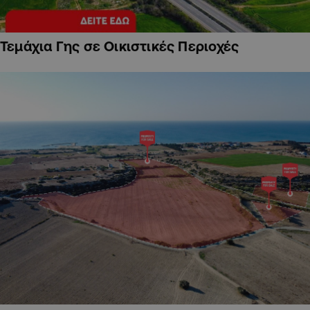
Τεμάχια Γης σε Οικιστικές Περιοχές