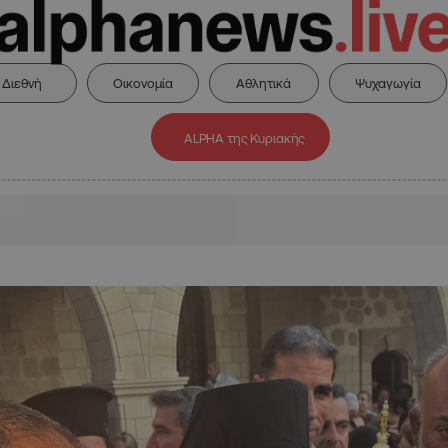
Διεθνή
Οικονομία
Αθλητικά
Ψυχαγωγία
ALPHA της Κυριακής