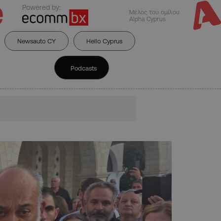
Powered by:
Μέλος του ομίλου
Alpha Cyprus
Newsauto CY
Hello Cyprus
Podcasts