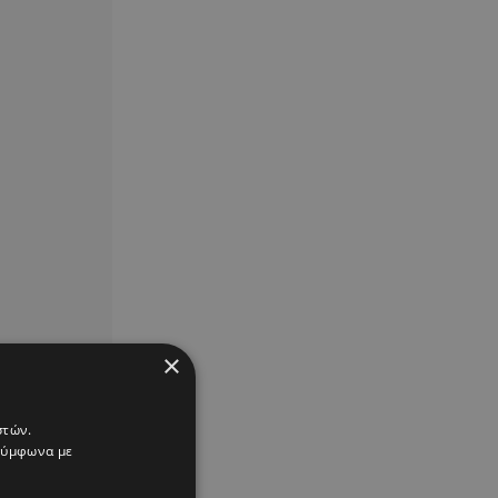
×
στών.
 σύμφωνα με