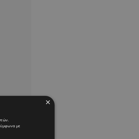
×
στών.
 σύμφωνα με