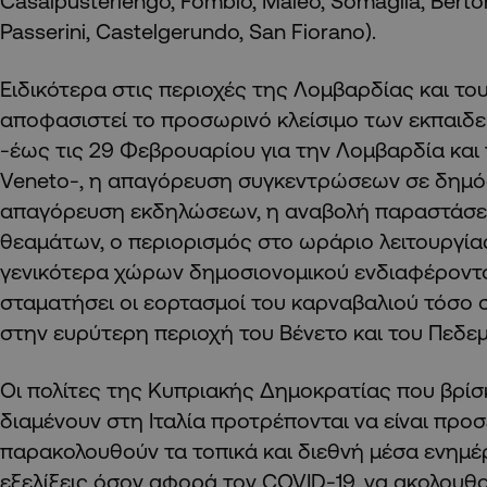
Casalpusterlengo, Fombio, Maleo, Somaglia, Berto
Passerini, Castelgerundo, San Fiorano).
Ειδικότερα στις περιοχές της Λομβαρδίας και του
αποφασιστεί το προσωρινό κλείσιμο των εκπαιδ
-έως τις 29 Φεβρουαρίου για την Λομβαρδία και 
Veneto-, η απαγόρευση συγκεντρώσεων σε δημό
απαγόρευση εκδηλώσεων, η αναβολή παραστάσε
θεαμάτων, ο περιορισμός στο ωράριο λειτουργία
γενικότερα χώρων δημοσιονομικού ενδιαφέροντο
σταματήσει οι εορτασμοί του καρναβαλιού τόσο σ
στην ευρύτερη περιοχή του Βένετο και του Πεδεμ
Οι πολίτες της Κυπριακής Δημοκρατίας που βρίσ
διαμένουν στη Ιταλία προτρέπονται να είναι προσε
παρακολουθούν τα τοπικά και διεθνή μέσα ενημέ
εξελίξεις όσον αφορά τον COVID-19, να ακολουθο