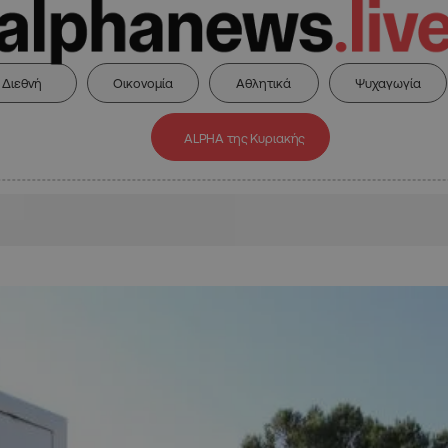
Διεθνή
Οικονομία
Αθλητικά
Ψυχαγωγία
ALPHA της Κυριακής