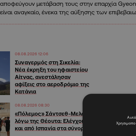
αποφεύγουν μετάβαση τους στην επαρχία Gyeong
είναι αναγκαίο, ένεκα της αύξησης των επιβεβα
08.08.2026 12:06
Συναγερμός στη Σικελία:
Νέα έκρηξη του ηφαιστείου
Αίτνας, ανεστάλησαν
αφίξεις στο αεροδρόμιο της
Κατάνια
08.08.2026 08:30
«Πόλεμος» Σάντσεθ-Μελόνι
Αυτό
λόγω της Θέουτα: Ελέγχοι
Χρησιμοποι
και από Ισπανία στα σύνορα