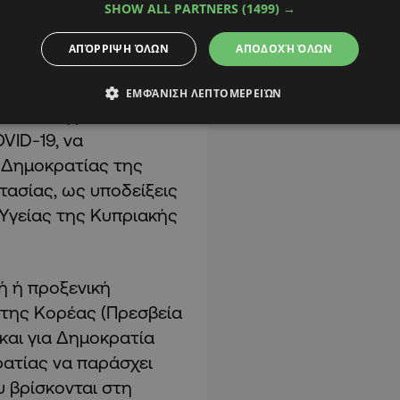
SHOW ALL PARTNERS
(1499) →
ΑΠΌΡΡΙΨΗ ΌΛΩΝ
ΑΠΟΔΟΧΉ ΌΛΩΝ
έας προτρέπονται να
ΕΜΦΆΝΙΣΗ ΛΕΠΤΟΜΕΡΕΙΏΝ
αι διεθνή μέσα
VID-19, να
ς Δημοκρατίας της
τασίας, ως υποδείξεις
Υγείας της Κυπριακής
ή ή προξενική
της Κορέας (Πρεσβεία
και για Δημοκρατία
ρατίας να παράσχει
 βρίσκονται στη