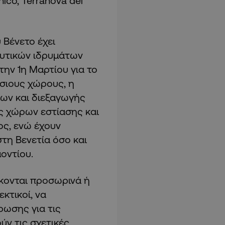
nico, Terranova dei
 Βένετο έχει
ευτικών ιδρυμάτων
την 1η Μαρτίου για το
σιους χώρους, η
ων και διεξαγωγής
ς χώρων εστίασης και
ς, ενώ έχουν
τη Βενετία όσο και
οντίου.
κονται προσωρινά ή
κτικοί, να
ρωσης για τις
ύν τις σχετικές