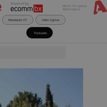
Powered by:
Μέλος του ομίλου
Alpha Cyprus
Newsauto CY
Hello Cyprus
Podcasts